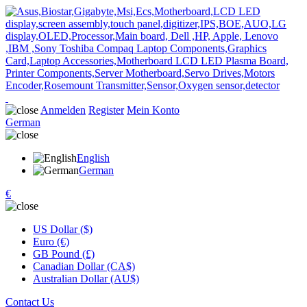
Anmelden
Register
Mein Konto
German
English
German
€
US Dollar ($)
Euro (€)
GB Pound (£)
Canadian Dollar (CA$)
Australian Dollar (AU$)
Contact Us