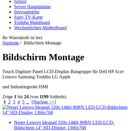
Sensor
Server Hauptplatine
Servoantriebe
Sony TV-Karte
Toshiba Mainboard
Wechselrichter-Motherboard
Ihr Warenkorb ist leer
Startseite
/ Bildschirm Montage
Bildschirm Montage
Touch Digitizer Panel LCD-Display-Baugruppe für Dell HP Acer
Lenovo Samsung Toshiba LG Apple
und Industriegeräte HMI
Zeige
1
bis
24
(von
1199
Artikeln)
1
2
3
4
5
...
[Nächste >>]
Neuer Lenovo Ideapad 320s-14ikb 80BN LED-LCD-
Bildschirm 14" HD-Display 1366x768