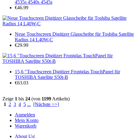
4535s 4540s 4545s
€46.99
Neue Touchscreen Digitizer Glasscheibe für Toshiba Satellite
Radius 14 L40W-C
€29.99
15,6 "Touchscreen Digitizer Frontglas TouchPanel für
TOSHIBA Satellite S50t-B
€63.03
Zeige
1
bis
24
(von
1199
Artikeln)
1
2
3
4
5
...
[Nächste >>]
Anmelden
Mein Konto
Warenkorb
About Us
|