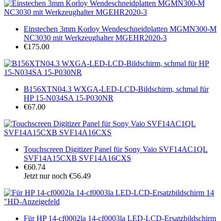
Einstechen 3mm Korloy Wendeschneidplatten MGMN300-M
NC3030 mit Werkzeughalter MGEHR2020-3
€175.00
B156XTN04.3 WXGA-LED-LCD-Bildschirm, schmal für
HP 15-N034SA 15-P030NR
€67.00
Touchscreen Digitizer Panel für Sony Vaio SVF14AC1QL
SVF14A15CXB SVF14A16CXS
€60.74
Jetzt nur noch €56.49
Für HP 14-cf0002la 14-cf0003la LED-LCD-Ersatzbildschirm