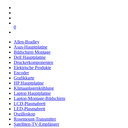
0
Allen-Bradley
Asus-Hauptplatine
Bildschirm Montage
Dell Hauptplatine
Druckerkomponenten
Elektrische Produkte
Encoder
Grafikkarte
HP Hauptplatine
Klimaanlagenkühlung
Laptop Hauptplatine
Laptop-Montage-Bildschirm
LCD-Plasmabrett
LED-Plasmabrett
Oszilloskop
Rosemount-Transmitter
Satelliten-TV-Empfänger