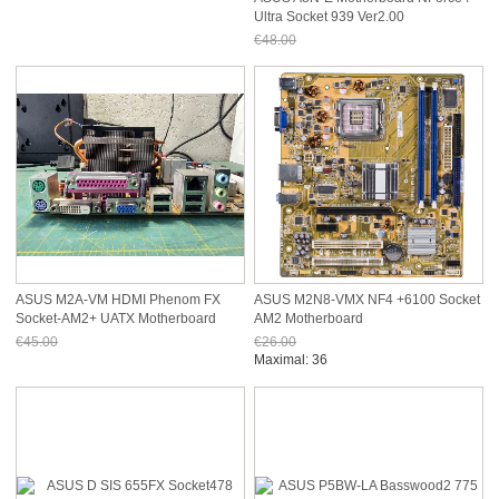
Ultra Socket 939 Ver2.00
€48.00
Jetzt nur noch €44.64
ASUS M2A-VM HDMI Phenom FX
ASUS M2N8-VMX NF4 +6100 Socket
Socket-AM2+ UATX Motherboard
AM2 Motherboard
€45.00
€26.00
Jetzt nur noch €41.85
Jetzt nur noch €24.18
Maximal: 36