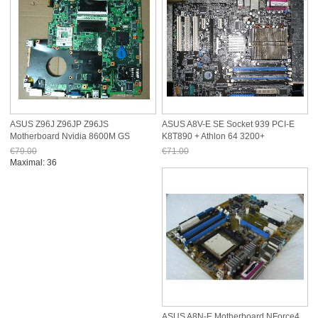
ASUS Z96J Z96JP Z96JS
ASUS A8V-E SE Socket 939 PCI-E
Motherboard Nvidia 8600M GS
K8T890 + Athlon 64 3200+
256MB
€79.00
€71.00
Jetzt nur noch €73.47
Jetzt nur noch €66.03
Maximal: 36
ASUS A8N-E Motherboard NForce4