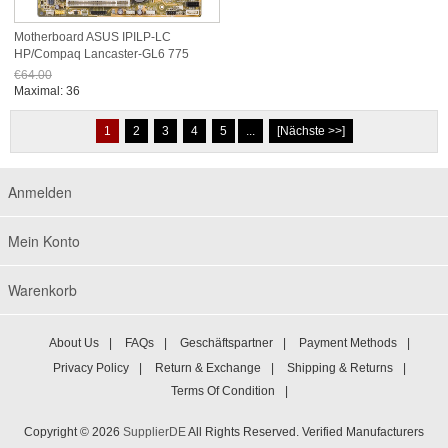
Motherboard ASUS IPILP-LC
HP/Compaq Lancaster-GL6 775
€64.00
Jetzt nur noch €59.52
Maximal: 36
1
2
3
4
5
...
[Nächste >>]
Anmelden
Mein Konto
Warenkorb
About Us
|
FAQs
|
Geschäftspartner
|
Payment Methods
|
Privacy Policy
|
Return & Exchange
|
Shipping & Returns
|
Terms Of Condition
|
Copyright © 2026
SupplierDE
All Rights Reserved. Verified Manufacturers