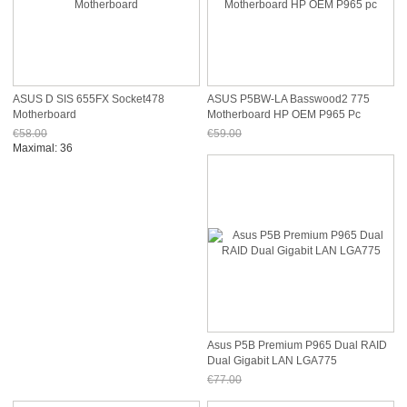
ASUS D SIS 655FX Socket478
ASUS P5BW-LA Basswood2 775
Motherboard
Motherboard HP OEM P965 Pc
€58.00
€59.00
Jetzt nur noch €53.94
Jetzt nur noch €54.87
Maximal: 36
Asus P5B Premium P965 Dual RAID
Dual Gigabit LAN LGA775
€77.00
Jetzt nur noch €71.61