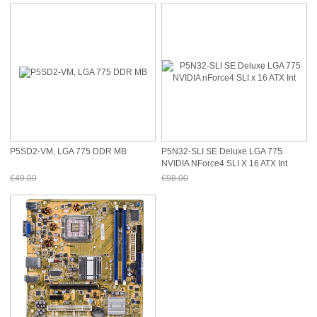
P5SD2-VM, LGA 775 DDR MB
P5N32-SLI SE Deluxe LGA 775
NVIDIA NForce4 SLI X 16 ATX Int
€49.00
€98.00
Jetzt nur noch €45.57
Jetzt nur noch €91.14