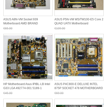
ASUS A8N-VM Socket 939
ASUS P5N-VM WS/TW100-E5 Core 2
Motherboard AMD BRAND
QUAD UATX Motherboard
€65.00
€109.00
Jetzt nur noch €60.45
Jetzt nur noch €101.37
HP Motherboard Asus IPIBL-LB Intel
ASUS P4C800-E DELUXE INTEL
G33 LGA 492774-001 5189-1
875P SOCKET 478 MOTHERBOARD
€45.00
€69.00
Jetzt nur noch €41.85
Jetzt nur noch €64.17