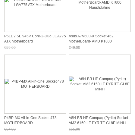
P5LD2 SE 945P Core-2-Duo LGA775
Asus A7V600-X Socket 462
ATX Motherboard
MotherBoard- AMD KT600
Hauptplatine
€59.00
€49.00
Jetzt nur noch €54.87
Jetzt nur noch €45.57
P4BP-MX All-In-One Socket 478
A8N-BR HP Compaq (Pyrite) Socket:
MOTHERBOARD
AM2 6150 LE PYRITE-GL8E MINI I
€54.00
€55.00
Jetzt nur noch €50.22
Jetzt nur noch €51.15