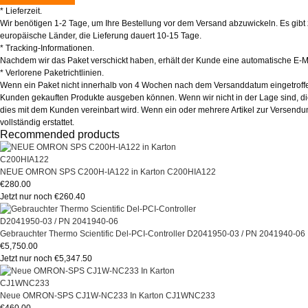
* Lieferzeit.
Wir benötigen 1-2 Tage, um Ihre Bestellung vor dem Versand abzuwickeln. Es gibt zw
europäische Länder, die Lieferung dauert 10-15 Tage.
* Tracking-Informationen.
Nachdem wir das Paket verschickt haben, erhält der Kunde eine automatische E-M
* Verlorene Paketrichtlinien.
Wenn ein Paket nicht innerhalb von 4 Wochen nach dem Versanddatum eingetroffen is
Kunden gekauften Produkte ausgeben können. Wenn wir nicht in der Lage sind, diese
dies mit dem Kunden vereinbart wird. Wenn ein oder mehrere Artikel zur Versendu
vollständig erstattet.
Recommended products
NEUE OMRON SPS C200H-IA122 in Karton C200HIA122
€280.00
Jetzt nur noch €260.40
Gebrauchter Thermo Scientific Del-PCI-Controller D2041950-03 / PN 2041940-06
€5,750.00
Jetzt nur noch €5,347.50
Neue OMRON-SPS CJ1W-NC233 In Karton CJ1WNC233