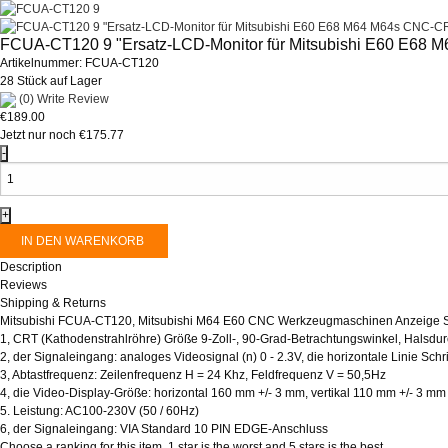
FCUA-CT120 9 "Ersatz-LCD-Monitor für Mitsubishi E60 E68
Artikelnummer:
FCUA-CT120
28 Stück auf Lager
(0)
Write Review
€189.00
Jetzt nur noch €175.77
Description
Reviews
Shipping & Returns
Mitsubishi FCUA-CT120, Mitsubishi M64 E60 CNC Werkzeugmaschinen Anzeige 
1, CRT (Kathodenstrahlröhre) Größe 9-Zoll-, 90-Grad-Betrachtungswinkel, Halsd
2, der Signaleingang: analoges Videosignal (n) 0 - 2.3V, die horizontale Linie Schrit
3, Abtastfrequenz: Zeilenfrequenz H = 24 Khz, Feldfrequenz V = 50,5Hz
4, die Video-Display-Größe: horizontal 160 mm +/- 3 mm, vertikal 110 mm +/- 3 mm
5. Leistung: AC100-230V (50 / 60Hz)
6, der Signaleingang: VIA Standard 10 PIN EDGE-Anschluss
Choose a ranking for this item. 1 star is the worst and 5 stars is the best.