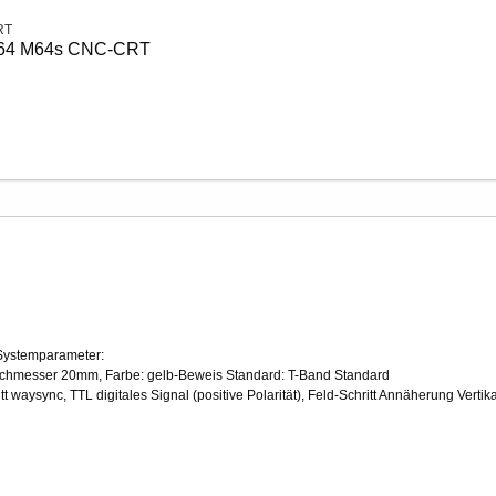
 M64 M64s CNC-CRT
Systemparameter:
urchmesser 20mm, Farbe: gelb-Beweis Standard: T-Band Standard
t waysync, TTL digitales Signal (positive Polarität), Feld-Schritt Annäherung Vertikal