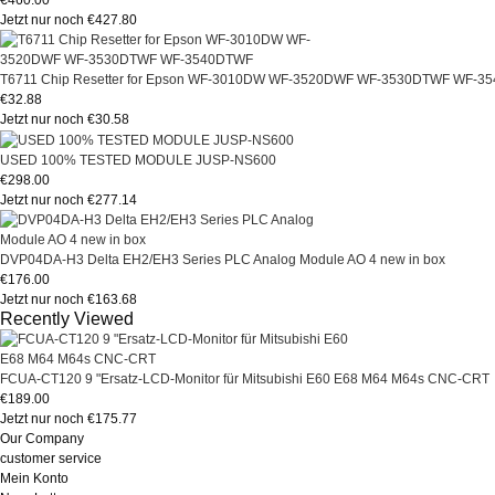
€460.00
Jetzt nur noch €427.80
T6711 Chip Resetter for Epson WF-3010DW WF-3520DWF WF-3530DTWF WF-3
€32.88
Jetzt nur noch €30.58
USED 100% TESTED MODULE JUSP-NS600
€298.00
Jetzt nur noch €277.14
DVP04DA-H3 Delta EH2/EH3 Series PLC Analog Module AO 4 new in box
€176.00
Jetzt nur noch €163.68
Recently Viewed
FCUA-CT120 9 "Ersatz-LCD-Monitor für Mitsubishi E60 E68 M64 M64s CNC-CRT
€189.00
Jetzt nur noch €175.77
Our Company
customer service
Mein Konto