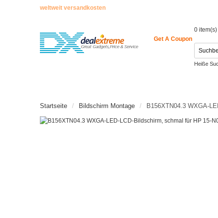
weltweit versandkosten
0 item(s)
Get A Coupon
Heiße Su
Netzteil
STARTSEITE
ENCODER
NEUE ARTIKEL
Startseite
Bildschirm Montage
B156XTN04.3 WXGA-LED-