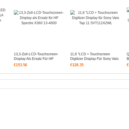
13,3-Zoll-LCD-Touchscreen-
11,6 "LCD + Touchscreen
Q
Display Als Ersatz Für HP
Digitizer Display Für Sony Vaio
B
Spectre X360 13-4000
Tap 11 SVT112A2WL
S
€153.56
€128.35
€
X