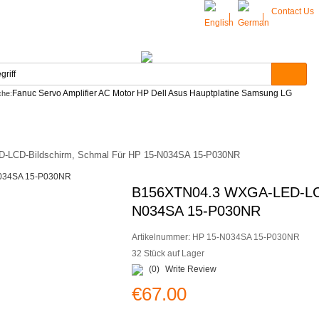
Contact Us
|
|
Fanuc Servo Amplifier AC Motor HP Dell Asus Hauptplatine Samsung LG
che:
CONTACT US
LCD-Bildschirm, Schmal Für HP 15-N034SA 15-P030NR
B156XTN04.3 WXGA-LED-LCD-
N034SA 15-P030NR
Artikelnummer:
HP 15-N034SA 15-P030NR
32 Stück auf Lager
(0)
Write Review
€67.00