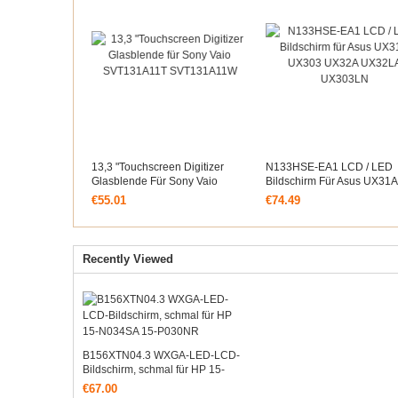
13,3 "Touchscreen Digitizer
N133HSE-EA1 LCD / LED
Glasblende Für Sony Vaio
Bildschirm Für Asus UX31A
SVT131A11T SVT131A11W
UX303 UX32A UX32LA
€55.01
€74.49
UX303LN
Recently Viewed
B156XTN04.3 WXGA-LED-LCD-
Bildschirm, schmal für HP 15-
N034SA 15-P030NR
€67.00