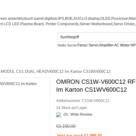
Fanuc Servo Amplifier AC Motor H
Heiße Suche:
Netzteil
CONTACT US
MODUL CS1 DUAL HEADV600C12 Im Karton CS1WV600C12
OMRON CS1W-V600C12 RF
Im Karton CS1WV600C12
Artikelnummer:
CS1W-V600C12
24 Stück auf Lager
(0)
Write Review
€2,150.00
Jetzt nur noch €1,999.50