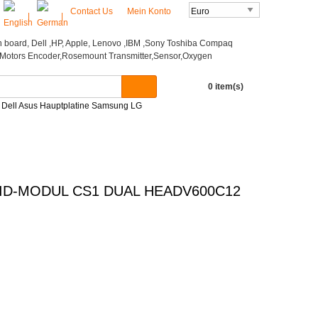
Contact Us
Mein Konto
|
|
0 item(s)
P Dell Asus Hauptplatine Samsung LG
ID-MODUL CS1 DUAL HEADV600C12