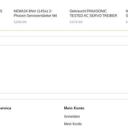
ES
NEMA34 8Nm 1145oz 2-
Gebraucht PANASONIC
N
Phasen-Servoverstärker Mit
TESTED AC SERVO TREIBER
S
Geschlossenem Regelkreis Und
MSD023A1X06
H
€290.00
€270.00
€
Hybridantrieb
Jetzt nur noch €269.70
Jetzt nur noch €251.10
J
ervice
Mein Konto
Anmelden
Mein Konto