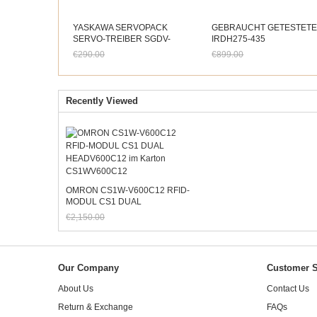
YASKAWA SERVOPACK
GEBRAUCHT GETESTET
SERVO-TREIBER SGDV-
IRDH275-435
5R5A01A Perfektes Arbeiten
€290.00
€899.00
Jetzt nur noch €269.70
Jetzt nur noch €836.07
Recently Viewed
OMRON CS1W-V600C12 RFID-
MODUL CS1 DUAL
HEADV600C12 im Karton
€2,150.00
CS1WV600C12
Jetzt nur noch €1,999.50
Our Company
Customer S
About Us
Contact Us
Return & Exchange
FAQs