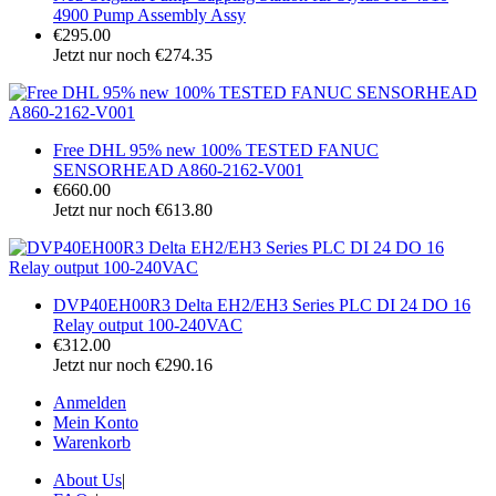
4900 Pump Assembly Assy
€295.00
Jetzt nur noch €274.35
Free DHL 95% new 100% TESTED FANUC
SENSORHEAD A860-2162-V001
€660.00
Jetzt nur noch €613.80
DVP40EH00R3 Delta EH2/EH3 Series PLC DI 24 DO 16
Relay output 100-240VAC
€312.00
Jetzt nur noch €290.16
Anmelden
Mein Konto
Warenkorb
About Us
|