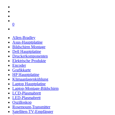
0
Allen-Bradley
Asus-Hauptplatine
Bildschirm Montage
Dell Hauptplatine
Druckerkomponenten
Elektrische Produkte
Encoder
Grafikkarte
HP Hauptplatine
Klimaanlagenkühlung
Laptop Hauptplatine
Laptop-Montage-Bildschirm
LCD-Plasmabrett
LED-Plasmabrett
Oszilloskop
Rosemount-Transmitter
Satelliten-TV-Empfänger