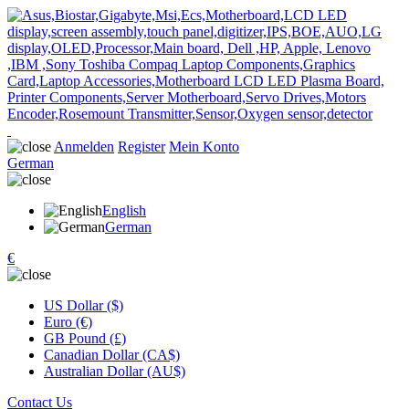
Anmelden
Register
Mein Konto
German
English
German
€
US Dollar ($)
Euro (€)
GB Pound (£)
Canadian Dollar (CA$)
Australian Dollar (AU$)
Contact Us