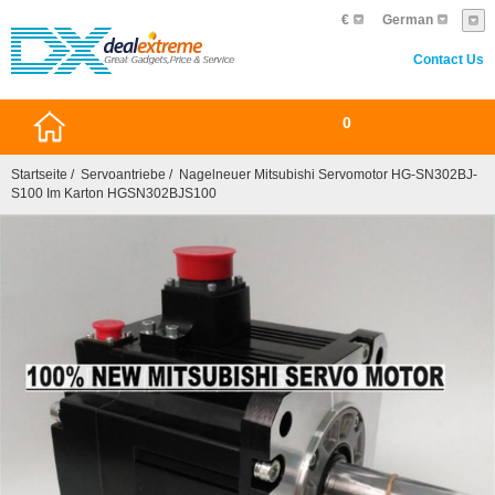
€
German
Contact Us
0
Startseite
/
Servoantriebe
/ Nagelneuer Mitsubishi Servomotor HG-SN302BJ-
S100 Im Karton HGSN302BJS100