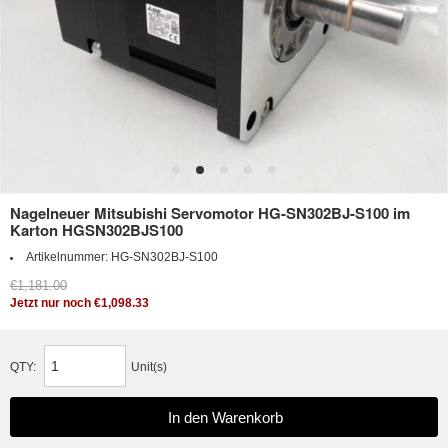
Nagelneuer Mitsubishi Servomotor HG-SN302BJ-S100 im
Karton HGSN302BJS100
Artikelnummer:
HG-SN302BJ-S100
€1,181.00
Jetzt nur noch €1,098.33
QTY:
Unit(s)