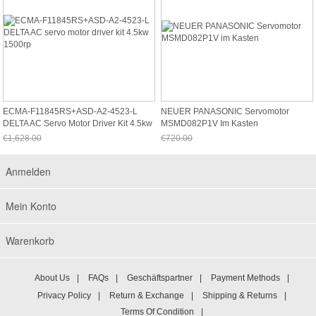
ECMA-F11845RS+ASD-A2-4523-L
NEUER PANASONIC Servomotor
DELTA AC Servo Motor Driver Kit 4.5kw
MSMD082P1V Im Kasten
1500rp
€1,628.00
€720.00
Jetzt nur noch €1,514.04
Jetzt nur noch €669.60
Anmelden
Mein Konto
Warenkorb
About Us
|
FAQs
|
Geschäftspartner
|
Payment Methods
|
Privacy Policy
|
Return & Exchange
|
Shipping & Returns
|
Terms Of Condition
|