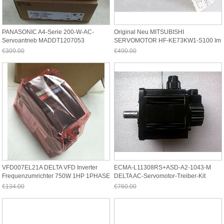
PANASONIC A4-Serie 200-W-AC-
Original Neu MITSUBISHI
Servoantrieb MADDT1207053
SERVOMOTOR HF-KE73KW1-S100 Im
Karton HFKE73KW1S100
€309.00
€490.00
Jetzt nur noch €287.37
Jetzt nur noch €455.70
VFD007EL21A DELTA VFD Inverter
ECMA-L11308RS+ASD-A2-1043-M
Frequenzumrichter 750W 1HP 1PHASE
DELTA AC-Servomotor-Treiber-Kit
220V
0,85kw 1500rpm
€134.00
€760.00
Jetzt nur noch €124.62
Jetzt nur noch €706.80