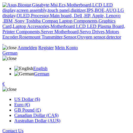
Anmelden
Register
Mein Konto
German
English
German
€
US Dollar ($)
Euro (€)
GB Pound (£)
Canadian Dollar (CA$)
Australian Dollar (AU$)
Contact Us