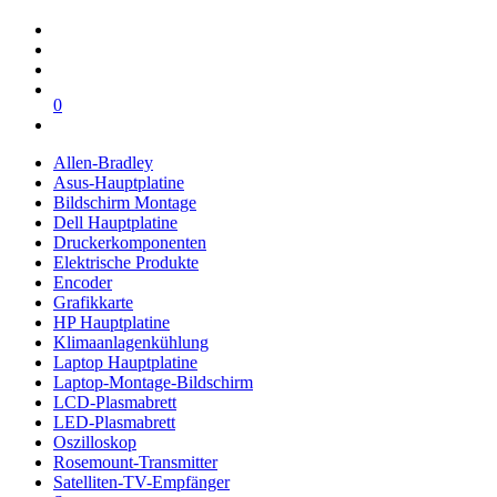
0
Allen-Bradley
Asus-Hauptplatine
Bildschirm Montage
Dell Hauptplatine
Druckerkomponenten
Elektrische Produkte
Encoder
Grafikkarte
HP Hauptplatine
Klimaanlagenkühlung
Laptop Hauptplatine
Laptop-Montage-Bildschirm
LCD-Plasmabrett
LED-Plasmabrett
Oszilloskop
Rosemount-Transmitter
Satelliten-TV-Empfänger