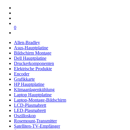
0
Allen-Bradley
Asus-Hauptplatine
Bildschirm Montage
Dell Hauptplatine
Druckerkomponenten
Elektrische Produkte
Encoder
Grafikkarte
HP Hauptplatine
Klimaanlagenkühlung
Laptop Hauptplatine
Laptop-Montage-Bildschirm
LCD-Plasmabrett
LED-Plasmabrett
Oszilloskop
Rosemount-Transmitter
Satelliten-TV-Empfänger