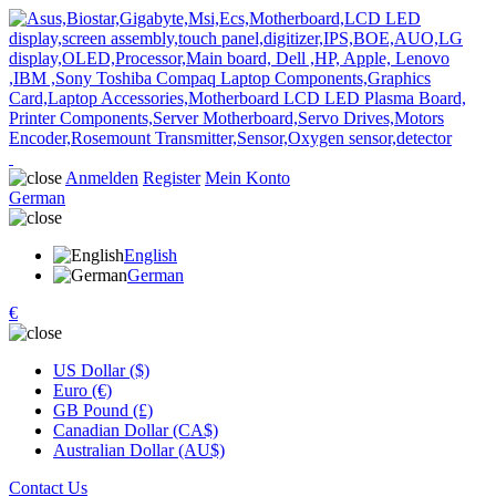
Anmelden
Register
Mein Konto
German
English
German
€
US Dollar ($)
Euro (€)
GB Pound (£)
Canadian Dollar (CA$)
Australian Dollar (AU$)
Contact Us