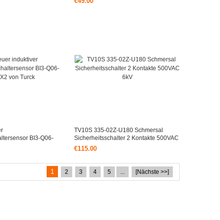
€49.00
er
TV10S 335-02Z-U180 Schmersal
ltersensor BI3-Q06-
Sicherheitsschalter 2 Kontakte 500VAC
ck
6kV
€115.00
1
2
3
4
5
...
[Nächste >>]