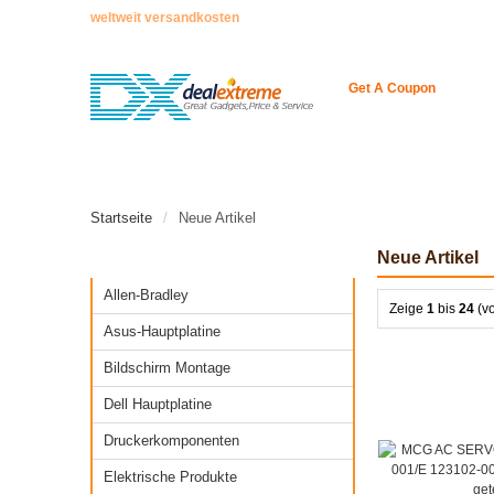
weltweit versandkosten
Get A Coupon
STARTSEITE
ENCODER
NEUE ARTIKEL
Startseite
Neue Artikel
Neue Artikel
Kategorien
Allen-Bradley
Zeige
1
bis
24
(v
Asus-Hauptplatine
Bildschirm Montage
Dell Hauptplatine
Druckerkomponenten
Elektrische Produkte