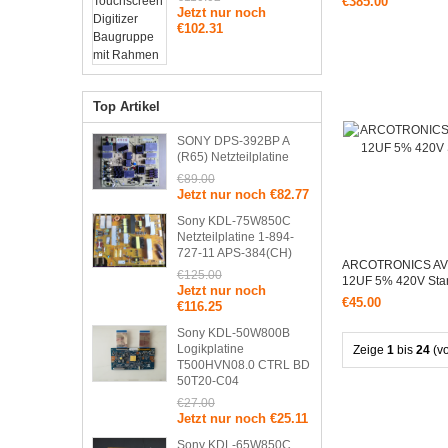
€385.00
Jetzt nur noch
ATV320U75N4B
€102.31
Top Artikel
SONY DPS-392BP A
(R65) Netzteilplatine
€89.00
Jetzt nur noch €82.77
Sony KDL-75W850C
Netzteilplatine 1-894-
727-11 APS-384(CH)
ARCOTRONICS AV 
€125.00
12UF 5% 420V Star
Jetzt nur noch
€45.00
€116.25
Sony KDL-50W800B
Logikplatine
Zeige
1
bis
24
(v
T500HVN08.0 CTRL BD
50T20-C04
€27.00
Jetzt nur noch €25.11
Sony KDL-65W850C