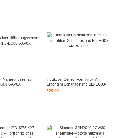
er Näherungssensor
Induktiver Sensor Von Turck Mit
EG08K-AP6X
Erhöhtem Schaltabstand BI2-EG08-
VP6X-H1341
€25.00