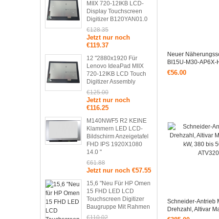
MIIX 720-12IKB LCD-
Display Touchscreen
Digitizer B120YAN01.0
€128.35
Jetzt nur noch
€119.37
Neuer Näherungssc
12 "2880x1920 Für
BI15U-M30-AP6X-
Lenovo IdeaPad MIIX
€56.00
720-12IKB LCD Touch
Digitizer Assembly
€125.00
Jetzt nur noch
€116.25
M140NWF5 R2 KEINE
Klammern LED LCD-
Bildschirm Anzeigetafel
FHD IPS 1920X1080
14.0 "
€61.88
Jetzt nur noch €57.55
15,6 "Neu Für HP Omen
15 FHD LED LCD
Touchscreen Digitizer
Schneider-Antrieb M
Baugruppe Mit Rahmen
Drehzahl, Altivar 
KW, 380 Bis 500 V,
€110.02