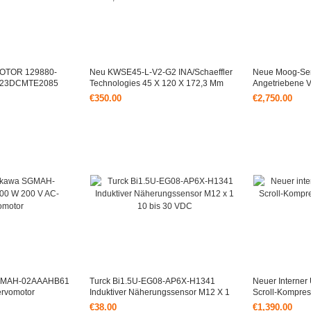
OTOR 129880-
Neu KWSE45-L-V2-G2 INA/Schaeffler
Neue Moog-Ser
1 23DCMTE2085
Technologies 45 X 120 X 172,3 Mm
Angetriebene V
LINEARE GLEITEINHEIT
RXXKO6M0VS
€350.00
€2,750.00
1,255.50
SGMAH-02AAAHB61
Turck Bi1.5U-EG08-AP6X-H1341
Neuer Interner 
ervomotor
Induktiver Näherungssensor M12 X 1
Scroll-Kompre
10 Bis 30 VDC
Danfoss
€38.00
€1,390.00