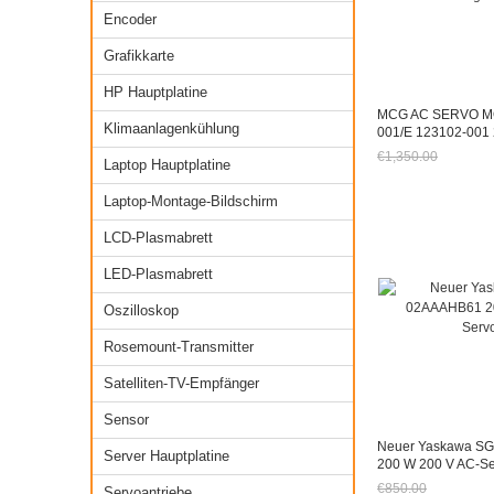
Encoder
Grafikkarte
HP Hauptplatine
MCG AC SERVO M
Klimaanlagenkühlung
001/E 123102-00
Getestet
€1,350.00
Laptop Hauptplatine
Jetzt nur noch €
Laptop-Montage-Bildschirm
LCD-Plasmabrett
LED-Plasmabrett
Oszilloskop
Rosemount-Transmitter
Satelliten-TV-Empfänger
Sensor
Neuer Yaskawa 
Server Hauptplatine
200 W 200 V AC-S
€850.00
Servoantriebe