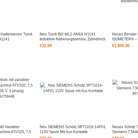
haltersensor Turck
Neu Turck BI2-M12-AN6X-H1141
Neues Bender
H1141
Induktive Näherungssensor, Zylindrisch
ISOMETER® – Fo
Isolationsüber
€32.99
€1,850.00
it Variabler
Neu SIEMENS Schütz 3RT1016-1AF01
Neues Schütz
Machine ATV320, 7,5
110V Spule Mit Aux Kontakte
Siemens 7,5k
 3-Phasig
3RT20181AF0