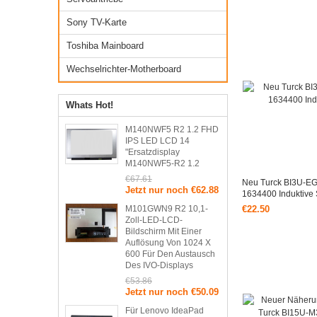
Jetzt nur noch €
Sony TV-Karte
Toshiba Mainboard
Wechselrichter-Motherboard
Whats Hot!
M140NWF5 R2 1.2 FHD
IPS LED LCD 14
"Ersatzdisplay
M140NWF5-R2 1.2
€67.61
Neu Turck BI3U-E
Jetzt nur noch €62.88
1634400 Induktive
M101GWN9 R2 10,1-
€22.50
Zoll-LED-LCD-
Bildschirm Mit Einer
Auflösung Von 1024 X
600 Für Den Austausch
Des IVO-Displays
€53.86
Jetzt nur noch €50.09
Für Lenovo IdeaPad