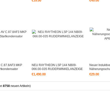
€39.00
€49.00
C.87.8AF3 MKP
NEU RAYTHEON LSP 144 NB09-
Neuer Induktiv
tkondensator
066.00-035 RUDERWINKELANZEIGE
Näherungsscha
AP6X2 Von Tur
€1,490.00
€29.00
on
8758
neuen Artikeln)