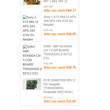
387 1-894-781-11
€69.00
Jetzt nur noch €64.17
Sony 1-474-484-11 APS-
344 APS-344 (CH) G1-
Netzteil
€65.00
Jetzt nur noch €60.45
SONY XBR-65X900A
Ctrl T-CON BOARD
T550QVD02.0 55T12-
C01
€32.00
Jetzt nur noch €29.76
PCB 100687658 REV C
Für Seagate
ST3000DM001
Festplatte HDD PCB L
€13.60
Jetzt nur noch €12.65