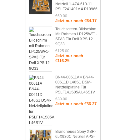
Netzteil 1-474-610-11
PSLF241401A # P10966
€69.00
Jetzt nur noch €64.17
Touchscreen-Bildschirm
Mit Rahmen LP125WF1-
SPA3 Für Dell XPS 12
9Q33
€125.00
Jetzt nur noch
€116.25
BN44-00611A = BN44-
00611D L46S1 DSM-
Netzteilplatine Für
PSLF141S05A L46S1V
€39.00
Jetzt nur noch €36.27
Brandneues Sony XBR-
65X930C Netzteil APS-