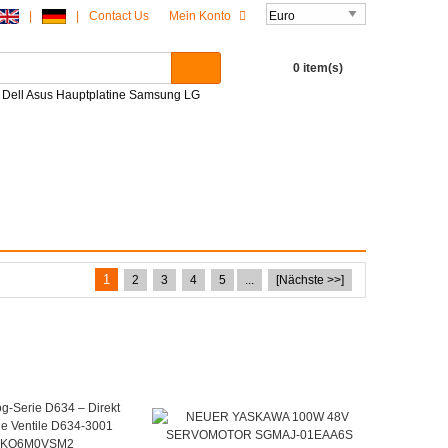
|
|
Contact Us
Mein Konto
0 item(s)
P Dell Asus Hauptplatine Samsung LG
1
2
3
4
5
...
[Nächste >>]