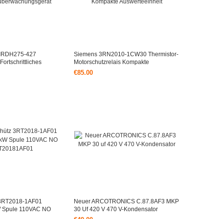
 IRDH275-427
Siemens 3RN2010-1CW30 Thermistor-
rtschrittliches
Motorschutzrelais Kompakte
wachungsgerät
Auswerteeinheit
€85.00
 3RT2018-1AF01
Neuer ARCOTRONICS C.87.8AF3 MKP
W Spule 110VAC NO
30 Uf 420 V 470 V-Kondensator
1