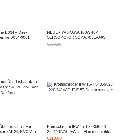
ie D634 – Direkt
NEUER YASKAWA 100W 48V
entile D634-3001
SERVOMOTOR SGMAJ-01EAA6S
M2
€599.00
Jetzt nur noch €557.07
Überlastschutz Für
Kromschroder IFW 15-T 84359020
ssor SM120S4VC Von
220/240VAC IFW15T Flammenmelder
€219.00