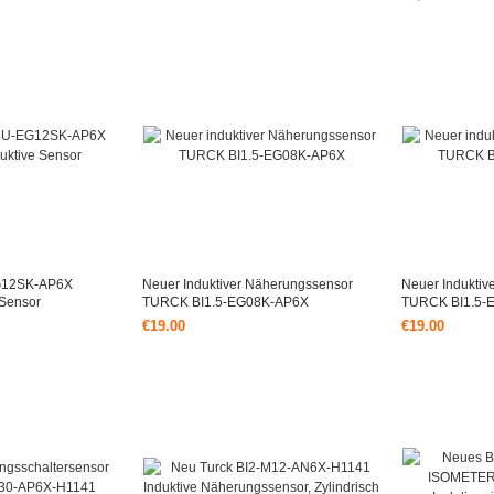
790.50
G12SK-AP6X
Neuer Induktiver Näherungssensor
Neuer Induktiv
 Sensor
TURCK BI1.5-EG08K-AP6X
TURCK BI1.5-
€19.00
€19.00