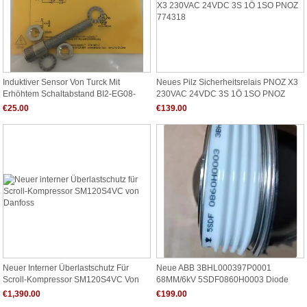
Induktiver Sensor Von Turck Mit
Neues Pilz Sicherheitsrelais PNOZ X3
Erhöhtem Schaltabstand BI2-EG08-
230VAC 24VDC 3S 1Ö 1SO PNOZ
VP6X-H1341
774318
€25.00
€139.00
Neuer Interner Überlastschutz Für
Neue ABB 3BHL000397P0001
Scroll-Kompressor SM120S4VC Von
68MM/6kV 5SDF0860H0003 Diode
Danfoss
€1,390.00
€199.00