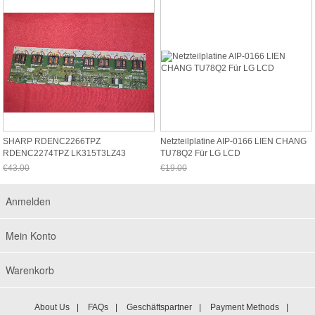
SHARP RDENC2266TPZ
Netzteilplatine AIP-0166 LIEN CHANG
RDENC2274TPZ LK315T3LZ43
TU78Q2 Für LG LCD
RÜCKLICHT-INVERTER
€43.00
€19.00
Jetzt nur noch €39.99
Jetzt nur noch €17.67
Anmelden
Mein Konto
Warenkorb
About Us
|
FAQs
|
Geschäftspartner
|
Payment Methods
|