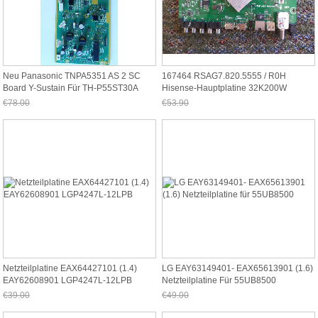
Neu Panasonic TNPA5351 AS 2 SC
167464 RSAG7.820.5555 / R0H
Board Y-Sustain Für TH-P55ST30A
Hisense-Hauptplatine 32K200W
P55ST30
€78.00
€53.90
Jetzt nur noch €72.54
Jetzt nur noch €50.13
Netzteilplatine EAX64427101 (1.4)
LG EAY63149401- EAX65613901 (1.6)
EAY62608901 LGP4247L-12LPB
Netzteilplatine Für 55UB8500
€39.00
€49.00
Jetzt nur noch €36.27
Jetzt nur noch €45.57