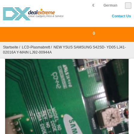
€
German
Contact Us
0
Startseite
/
LCD-Plasmabrett
/ NEW YSUS SAMSUNG S42SD- YD05 LJ41-
02016A Y-MAIN LJ92-00944A