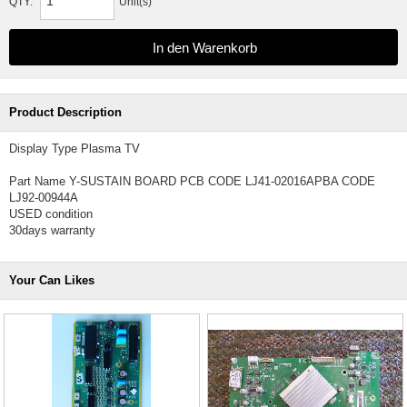
QTY:
Unit(s)
Product Description
Display Type Plasma TV
Part Name Y-SUSTAIN BOARD PCB CODE LJ41-02016APBA CODE
LJ92-00944A
USED condition
30days warranty
Your Can Likes