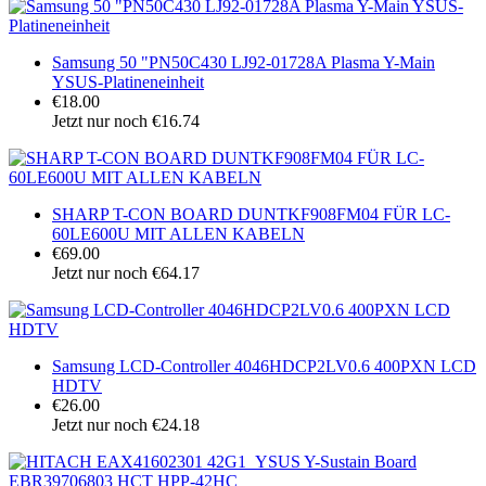
Samsung 50 "PN50C430 LJ92-01728A Plasma Y-Main
YSUS-Platineneinheit
€18.00
Jetzt nur noch €16.74
SHARP T-CON BOARD DUNTKF908FM04 FÜR LC-
60LE600U MIT ALLEN KABELN
€69.00
Jetzt nur noch €64.17
Samsung LCD-Controller 4046HDCP2LV0.6 400PXN LCD
HDTV
€26.00
Jetzt nur noch €24.18