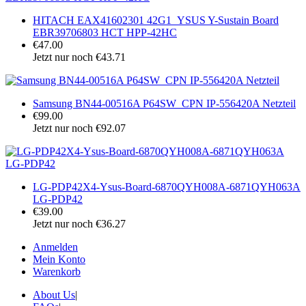
HITACH EAX41602301 42G1_YSUS Y-Sustain Board
EBR39706803 HCT HPP-42HC
€47.00
Jetzt nur noch €43.71
Samsung BN44-00516A P64SW_CPN IP-556420A Netzteil
€99.00
Jetzt nur noch €92.07
LG-PDP42X4-Ysus-Board-6870QYH008A-6871QYH063A
LG-PDP42
€39.00
Jetzt nur noch €36.27
Anmelden
Mein Konto
Warenkorb
About Us
|