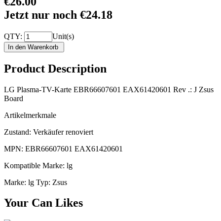
€26.00
Jetzt nur noch €24.18
QTY:
Unit(s)
Product Description
LG Plasma-TV-Karte EBR66607601 EAX61420601 Rev .: J Zsus
Board
Artikelmerkmale
Zustand: Verkäufer renoviert
MPN: EBR66607601 EAX61420601
Kompatible Marke: lg
Marke: lg Typ: Zsus
Your Can Likes