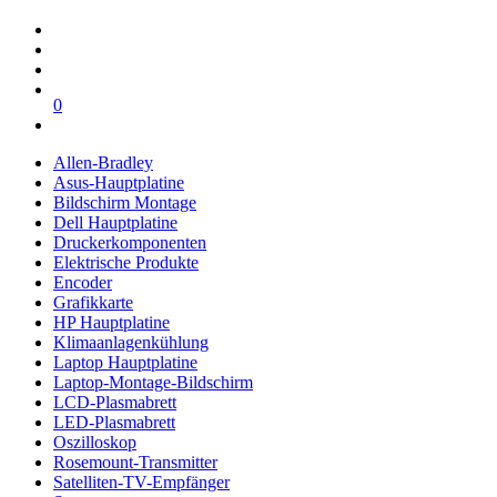
0
Allen-Bradley
Asus-Hauptplatine
Bildschirm Montage
Dell Hauptplatine
Druckerkomponenten
Elektrische Produkte
Encoder
Grafikkarte
HP Hauptplatine
Klimaanlagenkühlung
Laptop Hauptplatine
Laptop-Montage-Bildschirm
LCD-Plasmabrett
LED-Plasmabrett
Oszilloskop
Rosemount-Transmitter
Satelliten-TV-Empfänger