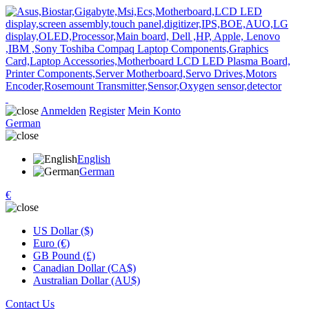
Anmelden
Register
Mein Konto
German
English
German
€
US Dollar ($)
Euro (€)
GB Pound (£)
Canadian Dollar (CA$)
Australian Dollar (AU$)
Contact Us