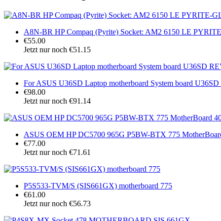
A8N-BR HP Compaq (Pyrite) Socket: AM2 6150 LE PYRIT
€55.00
Jetzt nur noch €51.15
For ASUS U36SD Laptop motherboard System board U36SD
€98.00
Jetzt nur noch €91.14
ASUS OEM HP DC5700 965G P5BW-BTX 775 MotherBoard
€77.00
Jetzt nur noch €71.61
P5S533-TVM/S (SIS661GX) motherboard 775
€61.00
Jetzt nur noch €56.73