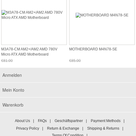
M3A78-CM AM2+/AM2 AMD 780V
MOTHERBOARD M4N78-SE
Micro ATX AMD Motherboard
€81.00
€85.00
Jetzt nur noch €75.33
Jetzt nur noch €79.05
Anmelden
Mein Konto
Warenkorb
About Us
|
FAQs
|
Geschäftspartner
|
Payment Methods
|
Privacy Policy
|
Return & Exchange
|
Shipping & Returns
|
Terms Of Condition
|