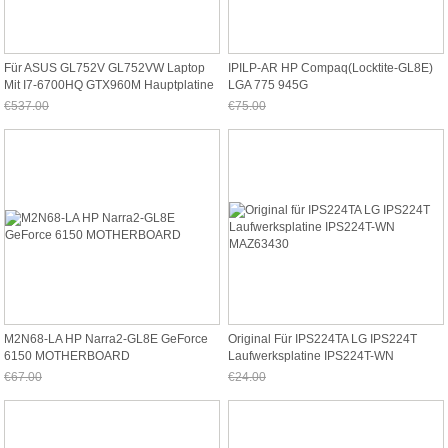
Für ASUS GL752V GL752VW Laptop
IPILP-AR HP Compaq(Locktite-GL8E)
Mit I7-6700HQ GTX960M Hauptplatine
LGA 775 945G
€537.00
€75.00
Jetzt nur noch €499.41
Jetzt nur noch €69.75
M2N68-LA HP Narra2-GL8E GeForce
Original Für IPS224TA LG IPS224T
6150 MOTHERBOARD
Laufwerksplatine IPS224T-WN
MAZ63430
€67.00
€24.00
Jetzt nur noch €62.31
Jetzt nur noch €22.32