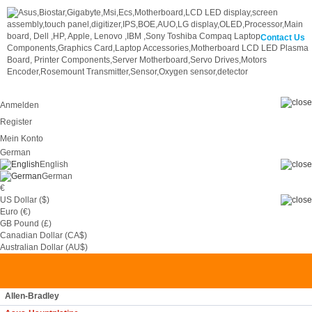
Contact Us
Anmelden
Register
Mein Konto
German
English
German
€
US Dollar ($)
Euro (€)
GB Pound (£)
Canadian Dollar (CA$)
0
Australian Dollar (AU$)
Allen-Bradley