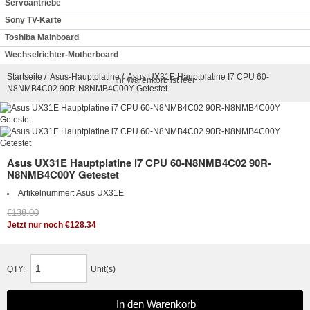
Servoantriebe
Sony TV-Karte
Toshiba Mainboard
Wechselrichter-Motherboard
Startseite
/
Asus-Hauptplatine
/ Asus UX31E Hauptplatine I7 CPU 60-
Ihr Warenkorb ist leer
N8NMB4C02 90R-N8NMB4C00Y Getestet
Asus UX31E Hauptplatine i7 CPU 60-N8NMB4C02 90R-
N8NMB4C00Y Getestet
Artikelnummer:
Asus UX31E
€138.00
Jetzt nur noch €128.34
QTY:
Unit(s)