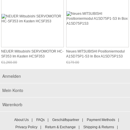
NEUER Mitsubishi SERVOMOTOR HC-
Neues MITSUBISHI Positioniermodul
SF353 Im Kasten HCSF353
A1SD75P1-S3 In Box A1SD75P1S3
€1,260.00
€179.00
Jetzt nur noch €1,171.80
Jetzt nur noch €166.47
Anmelden
Mein Konto
Warenkorb
About Us
|
FAQs
|
Geschäftspartner
|
Payment Methods
|
Privacy Policy
|
Return & Exchange
|
Shipping & Returns
|