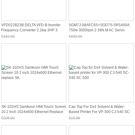
VFD022B23B DELTA VFD-B Inverter
SGM7J-08AFC6S+SGD7S-5R5A00A
Frequency Converter 2.2kw 3HP 3
750w 3000rpm 2.39N.m AC Servo
PHASE 22
Motor Drive Ki
€310.00
€692.00
Jetzt nur noch €288.30
Jetzt nur noch €643.56
SK-102HS Samkoon HMI Touch Screen
Cap Top For Dx4 Solvent & Water-
10.2 Inch 1024x600 Ethernet Replace
Based Printer For VP-300 CJ-540 SC-
SK
540 SC-500
€206.00
€15.88
Jetzt nur noch €191.58
Jetzt nur noch €14.77