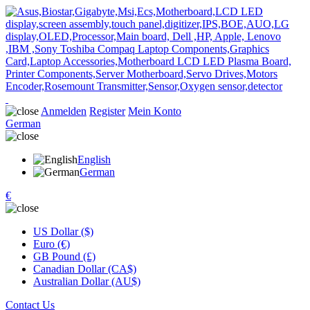
Anmelden
Register
Mein Konto
German
English
German
€
US Dollar ($)
Euro (€)
GB Pound (£)
Canadian Dollar (CA$)
Australian Dollar (AU$)
Contact Us