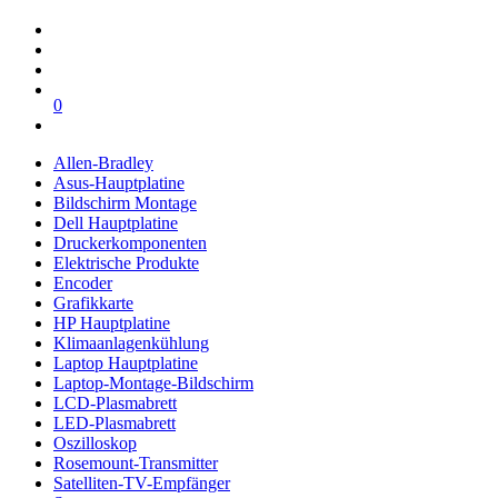
0
Allen-Bradley
Asus-Hauptplatine
Bildschirm Montage
Dell Hauptplatine
Druckerkomponenten
Elektrische Produkte
Encoder
Grafikkarte
HP Hauptplatine
Klimaanlagenkühlung
Laptop Hauptplatine
Laptop-Montage-Bildschirm
LCD-Plasmabrett
LED-Plasmabrett
Oszilloskop
Rosemount-Transmitter
Satelliten-TV-Empfänger