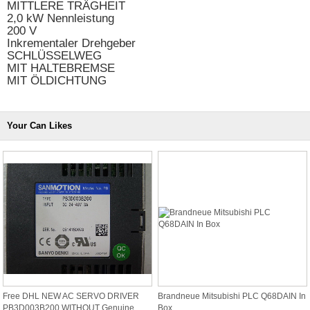
MITTLERE TRÄGHEIT
2,0 kW Nennleistung
200 V
Inkrementaler Drehgeber
SCHLÜSSELWEG
MIT HALTEBREMSE
MIT ÖLDICHTUNG
Your Can Likes
Free DHL NEW AC SERVO DRIVER
Brandneue Mitsubishi PLC Q68DAIN In
PB3D003B200 WITHOUT Genuine
Box