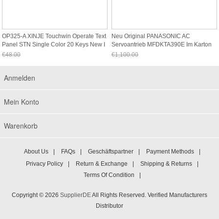
OP325-A XINJE Touchwin Operate Text
Neu Original PANASONIC AC
Panel STN Single Color 20 Keys New I
Servoantrieb MFDKTA390E Im Karton
€48.00
€1,100.00
Jetzt nur noch €44.64
Jetzt nur noch €1,023.00
Anmelden
Mein Konto
Warenkorb
About Us
|
FAQs
|
Geschäftspartner
|
Payment Methods
|
Privacy Policy
|
Return & Exchange
|
Shipping & Returns
|
Terms Of Condition
|
Copyright © 2026
SupplierDE
All Rights Reserved. Verified Manufacturers
Distributor