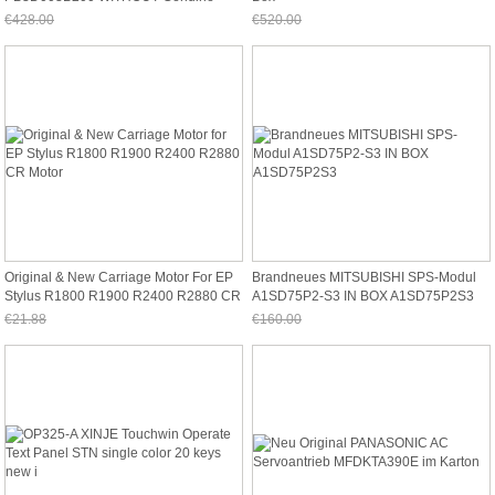
BOX
€428.00
€520.00
Jetzt nur noch €398.04
Jetzt nur noch €483.60
Original & New Carriage Motor For EP
Brandneues MITSUBISHI SPS-Modul
Stylus R1800 R1900 R2400 R2880 CR
A1SD75P2-S3 IN BOX A1SD75P2S3
Motor
€21.88
€160.00
Jetzt nur noch €20.35
Jetzt nur noch €148.80