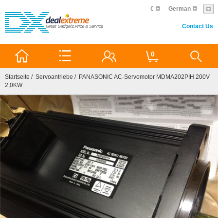
€
German
Contact Us
0
Startseite
/
Servoantriebe
/ PANASONIC AC-Servomotor MDMA202PIH 200V
2,0KW