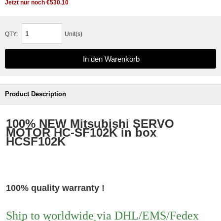
Jetzt nur noch €530.10
QTY:
Unit(s)
Product Description
100% NEW Mitsubishi SERVO
MOTOR HC-SF102K in box
HCSF102K
100% quality warranty !
Ship to worldwide via DHL/EMS/Fedex