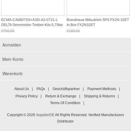
ECMA-CA0807SS+ASD-A2-0721-L
Brandneue Mitsubishi SPS FX2N-32ET
DELTA Servomotor-Treiber-Kits 0,75kw
In Box FX2N32ET
3000rpm
€750.00
€180.00
Jetzt nur noch €697.50
Jetzt nur noch €167.40
Anmelden
Mein Konto
Warenkorb
About Us
|
FAQs
|
Geschäftspartner
|
Payment Methods
|
Privacy Policy
|
Return & Exchange
|
Shipping & Returns
|
Terms Of Condition
|
Copyright © 2026
SupplierDE
All Rights Reserved. Verified Manufacturers
Distributor