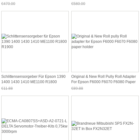
€470.00
€580.00
Jetzt nur noch €437.10
Jetzt nur noch €539.40
Schlittensensorgeber Für Epson 1390
Original & New Roll Pully Roll Adapter
1400 1430 1410 ME1100 R1800
For Epson F6000 F6070 F6080 Paper
R1900
Holder
€11.88
€89.88
Jetzt nur noch €11.05
Jetzt nur noch €83.59