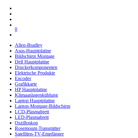
0
Allen-Bradley
Asus-Hauptplatine
Bildschirm Montage
Dell Hauptplatine
Druckerkomponenten
Elektrische Produkte
Encoder
Grafikkarte
HP Hauptplatine
Klimaanlagenkühlung
Laptop Hauptplatine
Laptop-Montage-Bildschirm
LCD-Plasmabrett
LED-Plasmabrett
Oszilloskop
Rosemount-Transmitter
Satelliten-TV-Empfänger