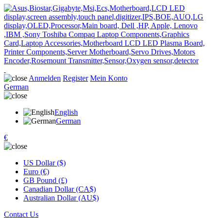
Anmelden
Register
Mein Konto
German
English
German
€
US Dollar ($)
Euro (€)
GB Pound (£)
Canadian Dollar (CA$)
Australian Dollar (AU$)
Contact Us