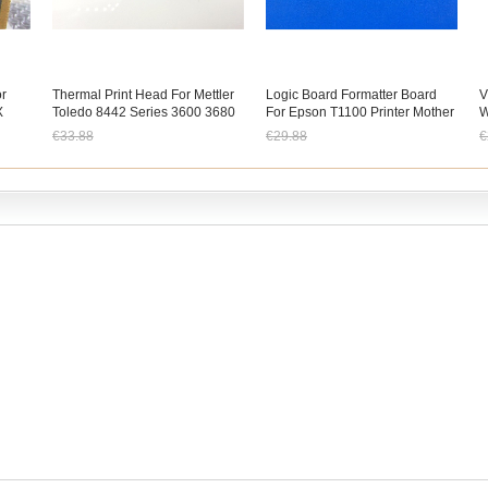
or
Thermal Print Head For Mettler
Logic Board Formatter Board
V
X
Toledo 8442 Series 3600 3680
For Epson T1100 Printer Mother
W
3660 3880 3610 4610
Board
F
€33.88
€29.88
€
3
Jetzt nur noch €31.51
Jetzt nur noch €27.79
J