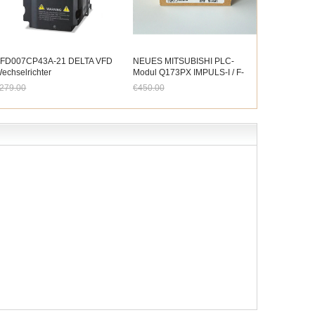
FD007CP43A-21 DELTA VFD
NEUES MITSUBISHI PLC-
echselrichter
Modul Q173PX IMPULS-I / F-
requenzumrichter 750 W 1 PS
EINHEIT IM KASTEN
279.00
€450.00
 PH AC 380 V
etzt nur noch €259.47
Jetzt nur noch €418.50