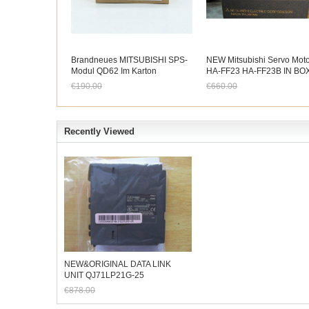
Brandneues MITSUBISHI SPS-
NEW Mitsubishi Servo Mot
Modul QD62 Im Karton
HA-FF23 HA-FF23B IN BO
HAFF23B
€190.00
€660.00
Jetzt nur noch €176.70
Jetzt nur noch €613.80
Recently Viewed
NEW&ORIGINAL DATA LINK
UNIT QJ71LP21G-25
€878.00
Jetzt nur noch €816.54