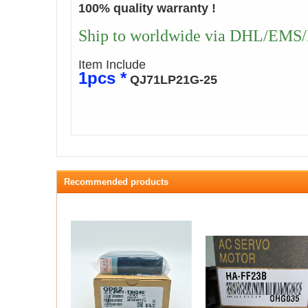
100% quality warranty !
Ship to worldwide via DHL/EMS/F
Item Include
1pcs *
QJ71LP21G-25
Recommended products