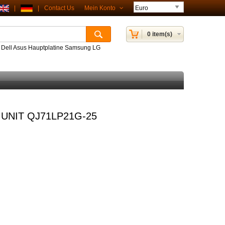
|
|
Contact Us
Mein Konto
0 item(s)
P Dell Asus Hauptplatine Samsung LG
UNIT QJ71LP21G-25