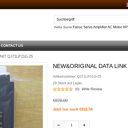
Fanuc Servo Amplifier AC Motor H
Heiße Suche:
Netzteil
CONTACT US
NIT QJ71LP21G-25
NEW&ORIGINAL DATA LINK 
Artikelnummer:
QJ71LP21G-25
28 Stück auf Lager
(0)
Write Review
€878.00
Jetzt nur noch €816.54