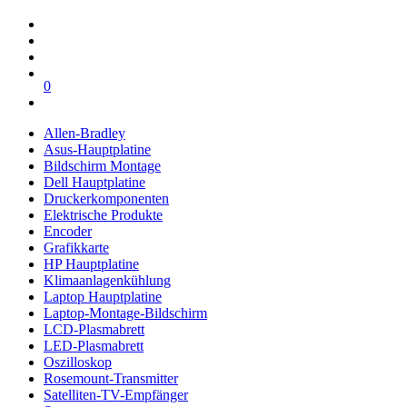
0
Allen-Bradley
Asus-Hauptplatine
Bildschirm Montage
Dell Hauptplatine
Druckerkomponenten
Elektrische Produkte
Encoder
Grafikkarte
HP Hauptplatine
Klimaanlagenkühlung
Laptop Hauptplatine
Laptop-Montage-Bildschirm
LCD-Plasmabrett
LED-Plasmabrett
Oszilloskop
Rosemount-Transmitter
Satelliten-TV-Empfänger