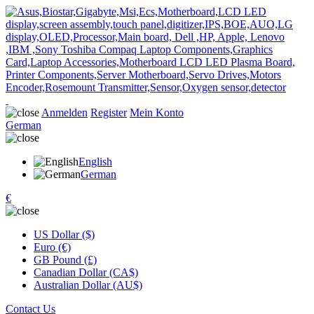
Anmelden
Register
Mein Konto
German
English
German
€
US Dollar ($)
Euro (€)
GB Pound (£)
Canadian Dollar (CA$)
Australian Dollar (AU$)
Contact Us