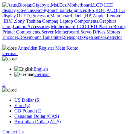
Anmelden
Register
Mein Konto
German
English
German
€
US Dollar ($)
Euro (€)
GB Pound (£)
Canadian Dollar (CA$)
Australian Dollar (AU$)
Contact Us