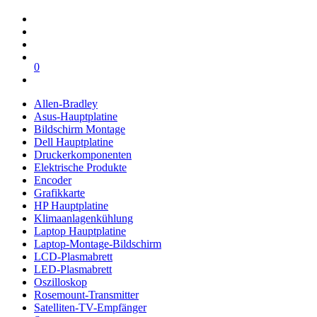
0
Allen-Bradley
Asus-Hauptplatine
Bildschirm Montage
Dell Hauptplatine
Druckerkomponenten
Elektrische Produkte
Encoder
Grafikkarte
HP Hauptplatine
Klimaanlagenkühlung
Laptop Hauptplatine
Laptop-Montage-Bildschirm
LCD-Plasmabrett
LED-Plasmabrett
Oszilloskop
Rosemount-Transmitter
Satelliten-TV-Empfänger