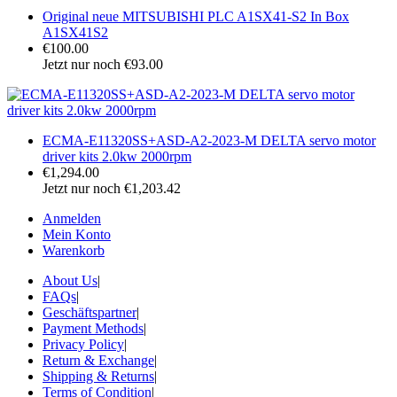
Original neue MITSUBISHI PLC A1SX41-S2 In Box
A1SX41S2
€100.00
Jetzt nur noch €93.00
ECMA-E11320SS+ASD-A2-2023-M DELTA servo motor
driver kits 2.0kw 2000rpm
€1,294.00
Jetzt nur noch €1,203.42
Anmelden
Mein Konto
Warenkorb
About Us
|
FAQs
|
Geschäftspartner
|
Payment Methods
|
Privacy Policy
|
Return & Exchange
|
Shipping & Returns
|
Terms of Condition
|