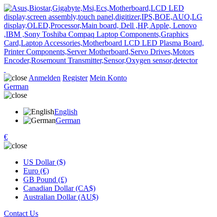
Anmelden
Register
Mein Konto
German
English
German
€
US Dollar ($)
Euro (€)
GB Pound (£)
Canadian Dollar (CA$)
Australian Dollar (AU$)
Contact Us