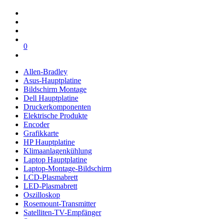
0
Allen-Bradley
Asus-Hauptplatine
Bildschirm Montage
Dell Hauptplatine
Druckerkomponenten
Elektrische Produkte
Encoder
Grafikkarte
HP Hauptplatine
Klimaanlagenkühlung
Laptop Hauptplatine
Laptop-Montage-Bildschirm
LCD-Plasmabrett
LED-Plasmabrett
Oszilloskop
Rosemount-Transmitter
Satelliten-TV-Empfänger