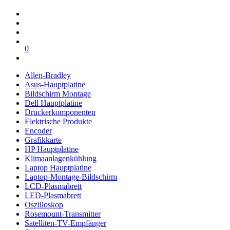
0
Allen-Bradley
Asus-Hauptplatine
Bildschirm Montage
Dell Hauptplatine
Druckerkomponenten
Elektrische Produkte
Encoder
Grafikkarte
HP Hauptplatine
Klimaanlagenkühlung
Laptop Hauptplatine
Laptop-Montage-Bildschirm
LCD-Plasmabrett
LED-Plasmabrett
Oszilloskop
Rosemount-Transmitter
Satelliten-TV-Empfänger