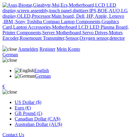
Anmelden
Register
Mein Konto
German
English
German
€
US Dollar ($)
Euro (€)
GB Pound (£)
Canadian Dollar (CA$)
Australian Dollar (AU$)
Contact Us