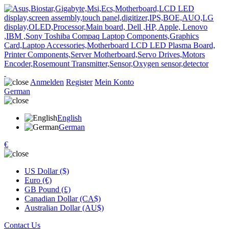
Anmelden
Register
Mein Konto
German
English
German
€
US Dollar ($)
Euro (€)
GB Pound (£)
Canadian Dollar (CA$)
Australian Dollar (AU$)
Contact Us