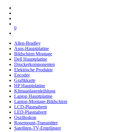
0
Allen-Bradley
Asus-Hauptplatine
Bildschirm Montage
Dell Hauptplatine
Druckerkomponenten
Elektrische Produkte
Encoder
Grafikkarte
HP Hauptplatine
Klimaanlagenkühlung
Laptop Hauptplatine
Laptop-Montage-Bildschirm
LCD-Plasmabrett
LED-Plasmabrett
Oszilloskop
Rosemount-Transmitter
Satelliten-TV-Empfänger