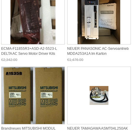
ECMA-F11855R3+ASD-A2-5523-L
NEUER PANASONIC AC-Servoantrieb
DELTA AC Servo Motor Driver Kits
MDDA253A1A Im Karton
5.5kw 1500r
€2,342.00
€1,476.00
Jetzt nur noch €2,178.06
Jetzt nur noch €1,372.68
Brandneues MITSUBISHI MODUL
NEUER TAMAGAWA ASMT04L250AK