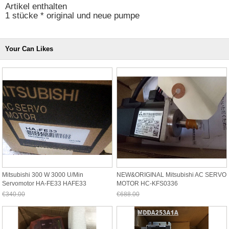
Artikel enthalten
1 stücke * original und neue pumpe
Your Can Likes
Mitsubishi 300 W 3000 U/min
NEW&ORIGINAL Mitsubishi AC SERVO
Servomotor HA-FE33 HAFE33
MOTOR HC-KFS0336
€340.00
€688.00
Jetzt nur noch €316.20
Jetzt nur noch €639.84