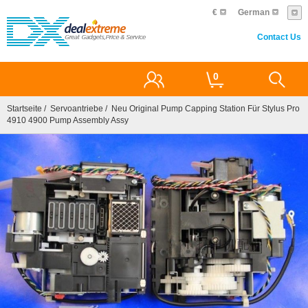
€
German
Contact Us
0
Startseite
/
Servoantriebe
/ Neu Original Pump Capping Station Für Stylus Pro
4910 4900 Pump Assembly Assy