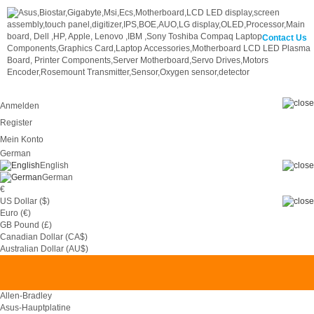
Contact Us
Anmelden
Register
Mein Konto
German
English
German
€
US Dollar ($)
Euro (€)
GB Pound (£)
Canadian Dollar (CA$)
0
Australian Dollar (AU$)
Allen-Bradley
Asus-Hauptplatine