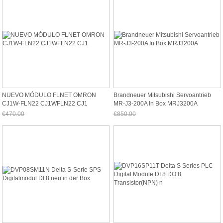
NUEVO MÓDULO FLNET OMRON
Brandneuer Mitsubishi Servoantrieb
CJ1W-FLN22 CJ1WFLN22 CJ1
MR-J3-200A In Box MRJ3200A
€470.00
€850.00
Jetzt nur noch €437.10
Jetzt nur noch €790.50