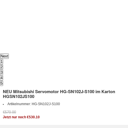
Next
1
2
3
4
5
NEU Mitsubishi Servomotor HG-SN102J-S100 im Karton
HGSN102JS100
Artikelnummer:
HG-SN102J-S100
€570.00
Jetzt nur noch €530.10