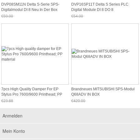
DVP08SM11N Delta S-Serie SPS-
DVP16SP11T Delta S Series PLC
Digitalmodul DI 8 Neu In Der Box
Digital Module DI 8 DO 8
Transistor(NPN) N
€59.00
€54.00
Jetzt nur noch €54.87
Jetzt nur noch €50.22
7pcs High Quality Damper For EP
Brandneues MITSUBISHI SPS-Modul
Stylus Pro 7600/9600 Printhead; PP
Q68ADV IN BOX
Material
€23.88
€420.00
Jetzt nur noch €22.21
Jetzt nur noch €390.60
Anmelden
Mein Konto