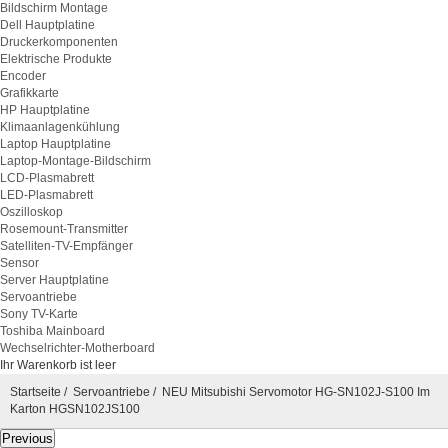
Bildschirm Montage
Dell Hauptplatine
Druckerkomponenten
Elektrische Produkte
Encoder
Grafikkarte
HP Hauptplatine
Klimaanlagenkühlung
Laptop Hauptplatine
Laptop-Montage-Bildschirm
LCD-Plasmabrett
LED-Plasmabrett
Oszilloskop
Rosemount-Transmitter
Satelliten-TV-Empfänger
Sensor
Server Hauptplatine
Servoantriebe
Sony TV-Karte
Toshiba Mainboard
Wechselrichter-Motherboard
Ihr Warenkorb ist leer
Startseite
/
Servoantriebe
/ NEU Mitsubishi Servomotor HG-SN102J-S100 Im
Karton HGSN102JS100
Previous