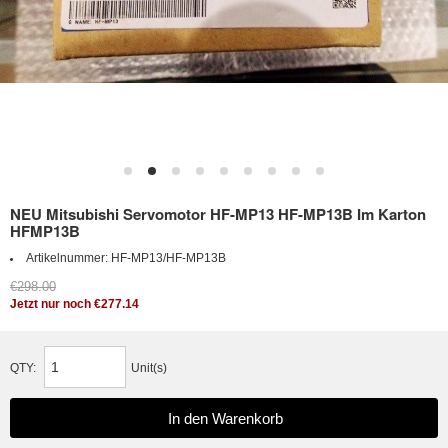
NEU Mitsubishi Servomotor HF-MP13 HF-MP13B Im Karton
HFMP13B
Artikelnummer:
HF-MP13/HF-MP13B
€298.00
Jetzt nur noch €277.14
QTY:
Unit(s)