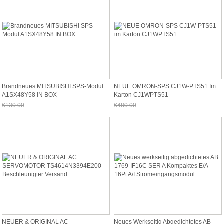
Brandneues MITSUBISHI SPS-Modul
NEUE OMRON-SPS CJ1W-PTS51 Im
A1SX48Y58 IN BOX
Karton CJ1WPTS51
€130.00
€480.00
Jetzt nur noch €120.90
Jetzt nur noch €446.40
NEUER & ORIGINAL AC
Neues Werkseitig Abgedichtetes AB