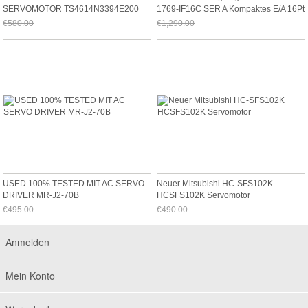
SERVOMOTOR TS4614N3394E200
1769-IF16C SER A Kompaktes E/A 16Pt
Beschleunigter Versand
A/I Stromeingangsmodul
€580.00
€1,290.00
Jetzt nur noch €539.40
Jetzt nur noch €1,199.70
USED 100% TESTED MIT AC SERVO
Neuer Mitsubishi HC-SFS102K
DRIVER MR-J2-70B
HCSFS102K Servomotor
€495.00
€490.00
Jetzt nur noch €460.35
Jetzt nur noch €455.70
Anmelden
Mein Konto