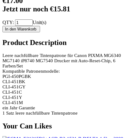
€17.00
Jetzt nur noch €15.81
QTY:
Unit(s)
Product Description
Leere nachfüllbare Tintenpatrone für Canon PIXMA MG6340
MG7140 iP8740 MG7540 Drucker mit Auto-Reset-Chip, 6
Farben/Set
Kompatible Patronenmodelle:
PGI-450PGBK
CLI-451BK
CLI-451GY
CLI-451C
CLI-451Y
CLI-451M
ein Jahr Garantie
1 Satz leere nachfüllbare Tintenpatrone
Your Can Likes