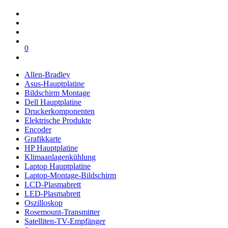
0
Allen-Bradley
Asus-Hauptplatine
Bildschirm Montage
Dell Hauptplatine
Druckerkomponenten
Elektrische Produkte
Encoder
Grafikkarte
HP Hauptplatine
Klimaanlagenkühlung
Laptop Hauptplatine
Laptop-Montage-Bildschirm
LCD-Plasmabrett
LED-Plasmabrett
Oszilloskop
Rosemount-Transmitter
Satelliten-TV-Empfänger