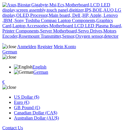
Anmelden
Register
Mein Konto
German
English
German
€
US Dollar ($)
Euro (€)
GB Pound (£)
Canadian Dollar (CA$)
Australian Dollar (AU$)
Contact Us