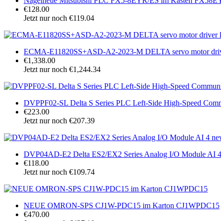
Nagelneue Mitsubishi PLC FX5-8EYR/ES im Kasten FX58
€128.00
Jetzt nur noch €119.04
ECMA-E11820SS+ASD-A2-2023-M DELTA servo motor drive
€1,338.00
Jetzt nur noch €1,244.34
DVPPF02-SL Delta S Series PLC Left-Side High-Speed Com
€223.00
Jetzt nur noch €207.39
DVP04AD-E2 Delta ES2/EX2 Series Analog I/O Module AI 4
€118.00
Jetzt nur noch €109.74
NEUE OMRON-SPS CJ1W-PDC15 im Karton CJ1WPDC15
€470.00