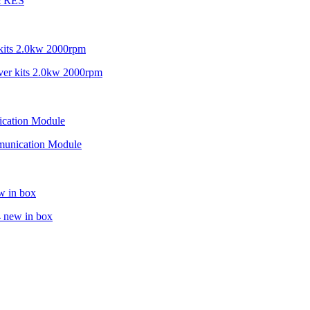
EYRES
r kits 2.0kw 2000rpm
munication Module
 new in box