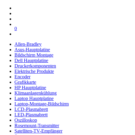
0
Allen-Bradley
Asus-Hauptplatine
Bildschirm Montage
Dell Hauptplatine
Druckerkomponenten
Elektrische Produkte
Encoder
Grafikkarte
HP Hauptplatine
Klimaanlagenkühlung
Laptop Hauptplatine
Laptop-Montage-Bildschirm
LCD-Plasmabrett
LED-Plasmabrett
Oszilloskop
Rosemount-Transmitter
Satelliten-TV-Empfänger