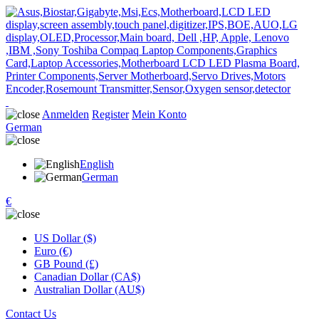
Anmelden
Register
Mein Konto
German
English
German
€
US Dollar ($)
Euro (€)
GB Pound (£)
Canadian Dollar (CA$)
Australian Dollar (AU$)
Contact Us