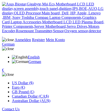
Anmelden
Register
Mein Konto
German
English
German
€
US Dollar ($)
Euro (€)
GB Pound (£)
Canadian Dollar (CA$)
Australian Dollar (AU$)
Contact Us