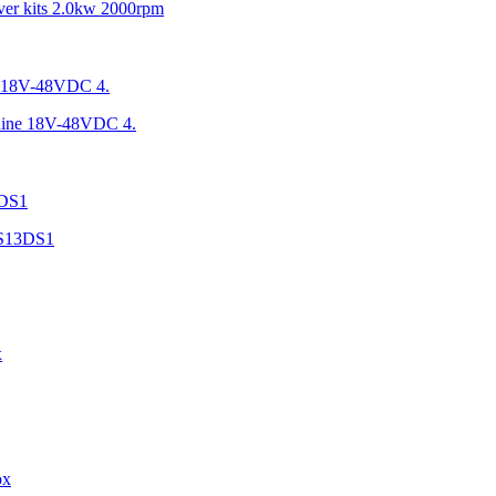
r kits 2.0kw 2000rpm
hine 18V-48VDC 4.
FS13DS1
x