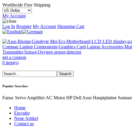
Worldwide Free Shipping
My Account
Log In
Register
My Account
Shopping Cart
|
|
get a coupon
0 item(s)
Popular Searches:
Fanuc Servo Amplifier AC Motor HP Dell Asus Hauptplatine Samsu
Home
Encoder
Neue Artikel
Contact us