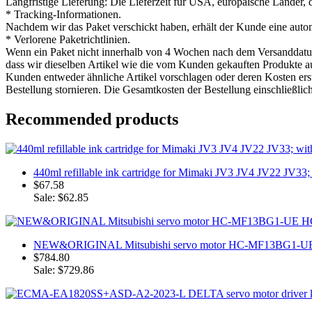
Langfristige Lieferung: Die Lieferzeit für USA, europäische Länder, 
* Tracking-Informationen.
Nachdem wir das Paket verschickt haben, erhält der Kunde eine auto
* Verlorene Paketrichtlinien.
Wenn ein Paket nicht innerhalb von 4 Wochen nach dem Versanddatum ei
dass wir dieselben Artikel wie die vom Kunden gekauften Produkte aus
Kunden entweder ähnliche Artikel vorschlagen oder deren Kosten ers
Bestellung stornieren. Die Gesamtkosten der Bestellung einschließlic
Recommended products
440ml refillable ink cartridge for Mimaki JV3 JV4 JV22 JV33;
$67.58
Sale: $62.85
NEW&ORIGINAL Mitsubishi servo motor HC-MF13BG1-
$784.80
Sale: $729.86