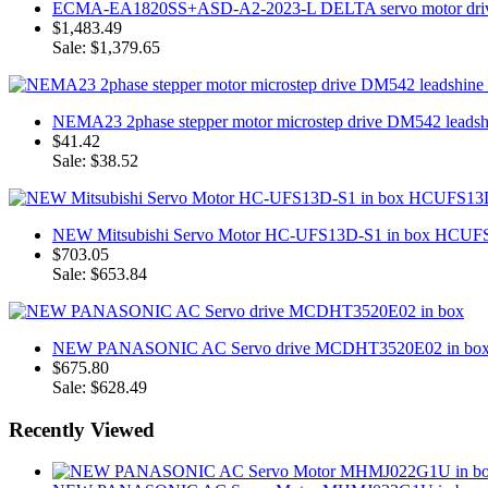
ECMA-EA1820SS+ASD-A2-2023-L DELTA servo motor drive
$1,483.49
Sale: $1,379.65
NEMA23 2phase stepper motor microstep drive DM542 leads
$41.42
Sale: $38.52
NEW Mitsubishi Servo Motor HC-UFS13D-S1 in box HCU
$703.05
Sale: $653.84
NEW PANASONIC AC Servo drive MCDHT3520E02 in bo
$675.80
Sale: $628.49
Recently Viewed