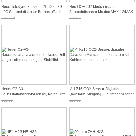
Neue Teledyne Klasse L-2C C06689-
Neu OOM202 Medizinischer
L2C Sauerstoffsensor Brennstoffzelle
Sauerstoffsensor Maxtec MAX-12/MAX-
16
€790.00
€69.00
Jetzt nur noch €734.70
Jetzt nur noch €64.17
Neuer O2-A3-
MH-Z16 CO2-Sensor, Digitaler
Sauerstoffanalysatorsensor, Keine Drift,
Qaveform-Ausgang, Elektrochemischer
Lange Lebensdauer, Gute Stabilität
Kohlenmonoxidsensor
€52.00
€29.99
Jetzt nur noch €48.36
Jetzt nur noch €27.89