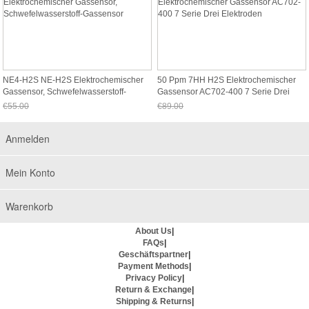
NE4-H2S NE-H2S Elektrochemischer
50 Ppm 7HH H2S Elektrochemischer
Gassensor, Schwefelwasserstoff-
Gassensor AC702-400 7 Serie Drei
Gassensor
Elektroden
€55.00
€89.00
Jetzt nur noch €51.15
Jetzt nur noch €82.77
Anmelden
Mein Konto
Warenkorb
About Us
|
FAQs
|
Geschäftspartner
|
Payment Methods
|
Privacy Policy
|
Return & Exchange
|
Shipping & Returns
|