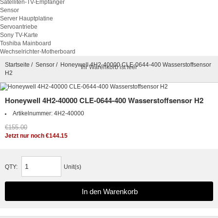
Satelliten-TV-Empfänger
Sensor
Server Hauptplatine
Servoantriebe
Sony TV-Karte
Toshiba Mainboard
Wechselrichter-Motherboard
Startseite
/
Sensor
/ Honeywell 4H2-40000 CLE-0644-400 Wasserstoffsensor
Ihr Warenkorb ist leer
H2
Honeywell 4H2-40000 CLE-0644-400 Wasserstoffsensor H2
Artikelnummer:
4H2-40000
€155.00
Jetzt nur noch €144.15
QTY:
Unit(s)