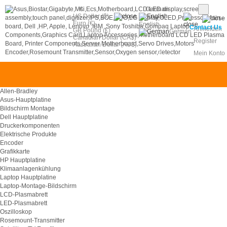
€
German
US Dollar ($)
Euro (€)
English
Contact Us
Anmelden
GB Pound (£)
German
Canadian Dollar (CA$)
Register
Australian Dollar (AU$)
0
Mein Konto
Allen-Bradley
Asus-Hauptplatine
Bildschirm Montage
Dell Hauptplatine
Druckerkomponenten
Elektrische Produkte
Encoder
Grafikkarte
HP Hauptplatine
Klimaanlagenkühlung
Laptop Hauptplatine
Laptop-Montage-Bildschirm
LCD-Plasmabrett
LED-Plasmabrett
Oszilloskop
Rosemount-Transmitter