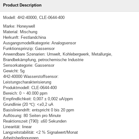
Product Description
Modell: 4H2-40000, CLE-0644-400
Marke: Honeywell
Material: Mischung
Herkunft: Festlandchina
Ausgangsmodellkategorie: Analogsensor
Funktionsprinzip: Gassensor
Anwendbare Szenarien: Umwelt, Kohlebergwerk, Metallurgie,
Brandbekämpfung, petrochemische Industrie
Sensorkategorie: Gassensor
Gewicht: 5g
4H2-40000 Wasserstoffsensor:
Leistungscharakterisierung
Produktmodell: CLE-0644-400
Bereich: 0 ~ 40.000 ppm
Empfindlichkeit: 0,007 ± 0,002 uA/ppm
Grundlinie (20 ℃): <±0,2 uA
Basisliniendrift: entspricht 0 bis 20 ppm
Auflösung: 80 Seiten pro Minute
Reaktionszeit (T90): ≤60 Sekunden
Linearität: linear
Langzeitstabilität: <2 % Signalwert/Monat
Arbeitsbedingungen