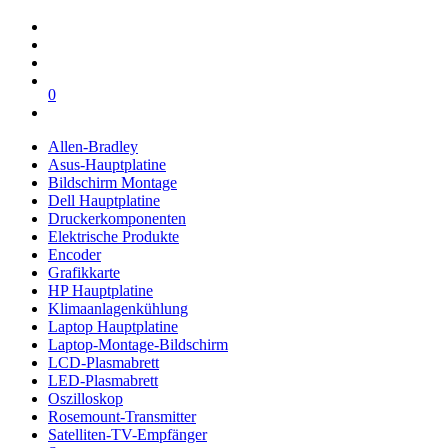
0
Allen-Bradley
Asus-Hauptplatine
Bildschirm Montage
Dell Hauptplatine
Druckerkomponenten
Elektrische Produkte
Encoder
Grafikkarte
HP Hauptplatine
Klimaanlagenkühlung
Laptop Hauptplatine
Laptop-Montage-Bildschirm
LCD-Plasmabrett
LED-Plasmabrett
Oszilloskop
Rosemount-Transmitter
Satelliten-TV-Empfänger