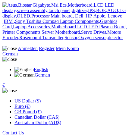
Anmelden
Register
Mein Konto
German
English
German
€
US Dollar ($)
Euro (€)
GB Pound (£)
Canadian Dollar (CA$)
Australian Dollar (AU$)
Contact Us