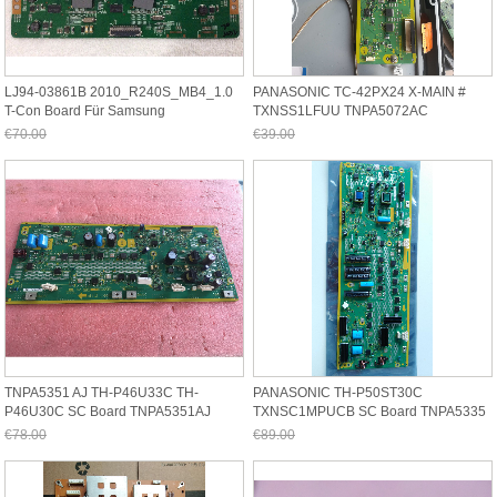
LJ94-03861B 2010_R240S_MB4_1.0
PANASONIC TC-42PX24 X-MAIN #
T-Con Board Für Samsung
TXNSS1LFUU TNPA5072AC
UN55C7000WFXZA
ARBEITET MIT TNPA5072A
€70.00
€39.00
UN55C7100WFXZA
Jetzt nur noch €65.10
Jetzt nur noch €36.27
TNPA5351 AJ TH-P46U33C TH-
PANASONIC TH-P50ST30C
P46U30C SC Board TNPA5351AJ
TXNSC1MPUCB SC Board TNPA5335
BG
€78.00
€89.00
Jetzt nur noch €72.54
Jetzt nur noch €82.77