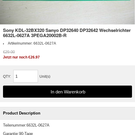
Sony KDL-32BX320 Sanyo DP32640 DP32642 Wechselrichter
6632L-0627A 3PEGA20002B-R
Artikelnummer:
6632L-0627A
€29.00
Jetzt nur noch €26.97
QTY:
Unit(s)
Product Description
Teilenummer:6632L-0627A
Garantie:90-Tage