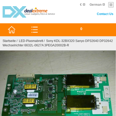
€
German
Contact Us
0
Startseite
/
LED-Plasmabrett
/ Sony KDL-32BX320 Sanyo DP32640 DP32642
Wechselrichter 6632L-0627A 3PEGA20002B-R