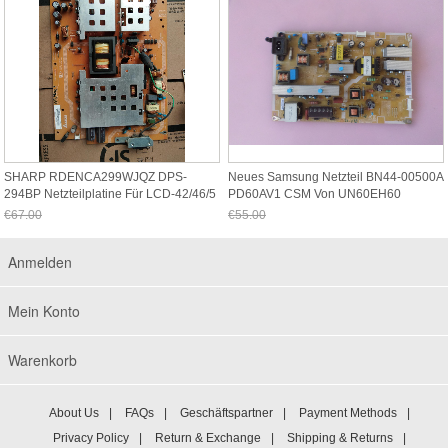
SHARP RDENCA299WJQZ DPS-
Neues Samsung Netzteil BN44-00500A
294BP Netzteilplatine Für LCD-42/46/5
PD60AV1 CSM Von UN60EH60
€67.00
€55.00
Jetzt nur noch €62.31
Jetzt nur noch €51.15
Anmelden
Mein Konto
Warenkorb
About Us
|
FAQs
|
Geschäftspartner
|
Payment Methods
|
Privacy Policy
|
Return & Exchange
|
Shipping & Returns
|