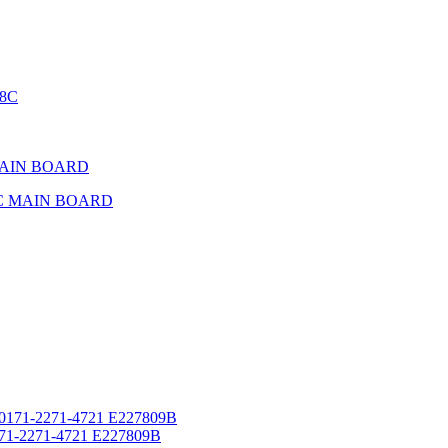
48C
5C MAIN BOARD
-2271-4721 E227809B