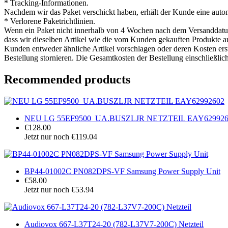
* Tracking-Informationen.
Nachdem wir das Paket verschickt haben, erhält der Kunde eine auto
* Verlorene Paketrichtlinien.
Wenn ein Paket nicht innerhalb von 4 Wochen nach dem Versanddatum ei
dass wir dieselben Artikel wie die vom Kunden gekauften Produkte aus
Kunden entweder ähnliche Artikel vorschlagen oder deren Kosten ers
Bestellung stornieren. Die Gesamtkosten der Bestellung einschließlic
Recommended products
NEU LG 55EF9500_UA.BUSZLJR NETZTEIL EAY629926
€128.00
Jetzt nur noch €119.04
BP44-01002C PN082DPS-VF Samsung Power Supply Unit
€58.00
Jetzt nur noch €53.94
Audiovox 667-L37T24-20 (782-L37V7-200C) Netzteil