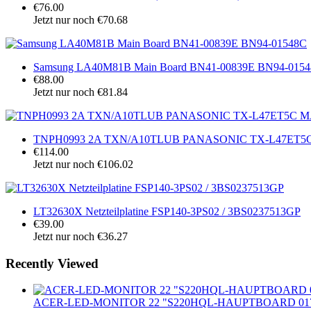
€76.00
Jetzt nur noch €70.68
Samsung LA40M81B Main Board BN41-00839E BN94-015
€88.00
Jetzt nur noch €81.84
TNPH0993 2A TXN/A10TLUB PANASONIC TX-L47ET
€114.00
Jetzt nur noch €106.02
LT32630X Netzteilplatine FSP140-3PS02 / 3BS0237513GP
€39.00
Jetzt nur noch €36.27
Recently Viewed
ACER-LED-MONITOR 22 "S220HQL-HAUPTBOARD 0171