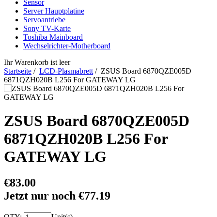
Sensor
Server Hauptplatine
Servoantriebe
Sony TV-Karte
Toshiba Mainboard
Wechselrichter-Motherboard
Ihr Warenkorb ist leer
Startseite
/
LCD-Plasmabrett
/ ZSUS Board 6870QZE005D
6871QZH020B L256 For GATEWAY LG
ZSUS Board 6870QZE005D
6871QZH020B L256 For
GATEWAY LG
€83.00
Jetzt nur noch €77.19
QTY:
Unit(s)