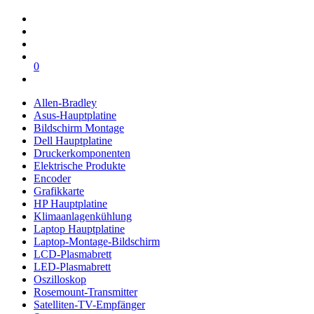
0
Allen-Bradley
Asus-Hauptplatine
Bildschirm Montage
Dell Hauptplatine
Druckerkomponenten
Elektrische Produkte
Encoder
Grafikkarte
HP Hauptplatine
Klimaanlagenkühlung
Laptop Hauptplatine
Laptop-Montage-Bildschirm
LCD-Plasmabrett
LED-Plasmabrett
Oszilloskop
Rosemount-Transmitter
Satelliten-TV-Empfänger