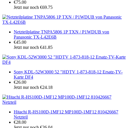
€75.00
Jetzt nur noch €69.75
Netzteilplatine TNPA5806 1P TXN / P1WDUB von
Panasonic TX-L42E6B
€45.00
Jetzt nur noch €41.85
Sony KDL-52W3000 52 "HDTV 1-873-818-12 Ersatz-TV-
Karte DF4
€26.00
Jetzt nur noch €24.18
Hitachi R-HS100D-1MF12 MP100D-1MF12 810426667
Netzteil
€28.00
Jetzt nur noch €26.04