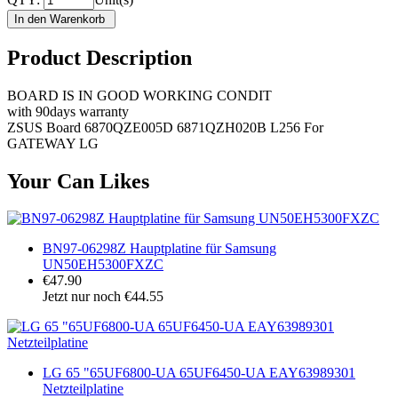
Product Description
BOARD IS IN GOOD WORKING CONDIT
with 90days warranty
ZSUS Board 6870QZE005D 6871QZH020B L256 For
GATEWAY LG
Your Can Likes
BN97-06298Z Hauptplatine für Samsung
UN50EH5300FXZC
€47.90
Jetzt nur noch €44.55
LG 65 "65UF6800-UA 65UF6450-UA EAY63989301
Netzteilplatine