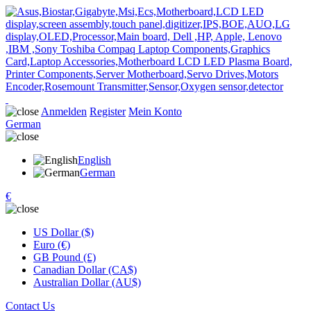
Anmelden
Register
Mein Konto
German
English
German
€
US Dollar ($)
Euro (€)
GB Pound (£)
Canadian Dollar (CA$)
Australian Dollar (AU$)
Contact Us