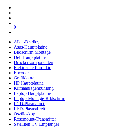
0
Allen-Bradley
Asus-Hauptplatine
Bildschirm Montage
Dell Hauptplatine
Druckerkomponenten
Elektrische Produkte
Encoder
Grafikkarte
HP Hauptplatine
Klimaanlagenkühlung
Laptop Hauptplatine
Laptop-Montage-Bildschirm
LCD-Plasmabrett
LED-Plasmabrett
Oszilloskop
Rosemount-Transmitter
Satelliten-TV-Empfänger