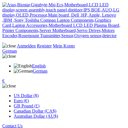
Anmelden
Register
Mein Konto
German
English
German
€
US Dollar ($)
Euro (€)
GB Pound (£)
Canadian Dollar (CA$)
Australian Dollar (AU$)
Contact Us