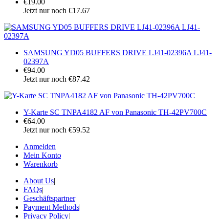
€19.00
Jetzt nur noch €17.67
SAMSUNG YD05 BUFFERS DRIVE LJ41-02396A LJ41-
02397A
€94.00
Jetzt nur noch €87.42
Y-Karte SC TNPA4182 AF von Panasonic TH-42PV700C
€64.00
Jetzt nur noch €59.52
Anmelden
Mein Konto
Warenkorb
About Us
|
FAQs
|
Geschäftspartner
|
Payment Methods
|
Privacy Policy
|