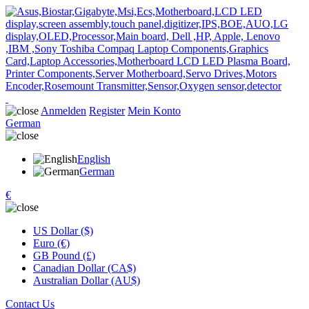
Anmelden
Register
Mein Konto
German
English
German
€
US Dollar ($)
Euro (€)
GB Pound (£)
Canadian Dollar (CA$)
Australian Dollar (AU$)
Contact Us