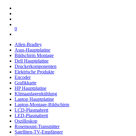
0
Allen-Bradley
Asus-Hauptplatine
Bildschirm Montage
Dell Hauptplatine
Druckerkomponenten
Elektrische Produkte
Encoder
Grafikkarte
HP Hauptplatine
Klimaanlagenkühlung
Laptop Hauptplatine
Laptop-Montage-Bildschirm
LCD-Plasmabrett
LED-Plasmabrett
Oszilloskop
Rosemount-Transmitter
Satelliten-TV-Empfänger