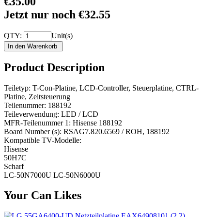
€35.00
Jetzt nur noch €32.55
QTY:
Unit(s)
Product Description
Teiletyp: T-Con-Platine, LCD-Controller, Steuerplatine, CTRL-
Platine, Zeitsteuerung
Teilenummer: 188192
Teileverwendung: LED / LCD
MFR-Teilenummer 1: Hisense 188192
Board Number (s): RSAG7.820.6569 / ROH, 188192
Kompatible TV-Modelle:
Hisense
50H7C
Scharf
LC-50N7000U LC-50N6000U
Your Can Likes