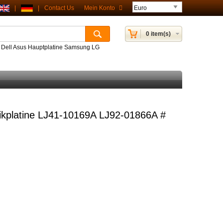
|
|
Contact Us
Mein Konto
0 item(s)
P Dell Asus Hauptplatine Samsung LG
platine LJ41-10169A LJ92-01866A #