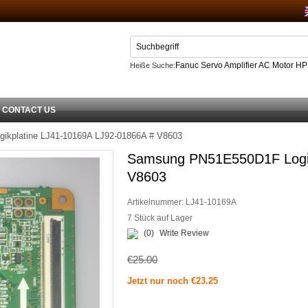
Fanuc Servo Amplifier AC Motor H
Heiße Suche:
Netzteil
CONTACT US
kplatine LJ41-10169A LJ92-01866A # V8603
Samsung PN51E550D1F Logik
V8603
Artikelnummer:
LJ41-10169A
7 Stück auf Lager
(0)
Write Review
€25.00
Jetzt nur noch €23.25