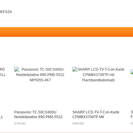
0EFXZA
Panasonic TC-50CX400U
SHARP LCD-TV-T-Con-Karte
S
LL
Netzteilplatine 890-PM0-5522
CPWBX3709TP Mit
F
MP5055-4K7
Flachbandkabelsatz
€70.00
€49.00
€
Jetzt nur noch €65.10
Jetzt nur noch €45.57
J