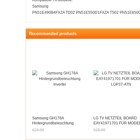
Kompatible TV-Modelle:
Samsung
PN51E490B4FXZA TD02 PN51E550D1FXZA TS02 PN51E650
Recommended products
Samsung GH178A
LG TV NETZTEIL BOARD
Hintergrundbeleuchtung
EAY41971701 FÜR MODE
Inverter
LGP37-ATN
€23.99
€25.99
Jetzt nur noch €22.31
Jetzt nur noch €24.17