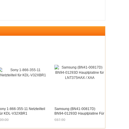
ony 1-866-355-11 Netzteilteil
Samsung (BN41-00817D)
ür KDL-V32XBR1
BN94-01293D Hauptplatine Für
LNT375HAX / XAA
39.00
€67.90
etzt nur noch €36.27
Jetzt nur noch €63.15