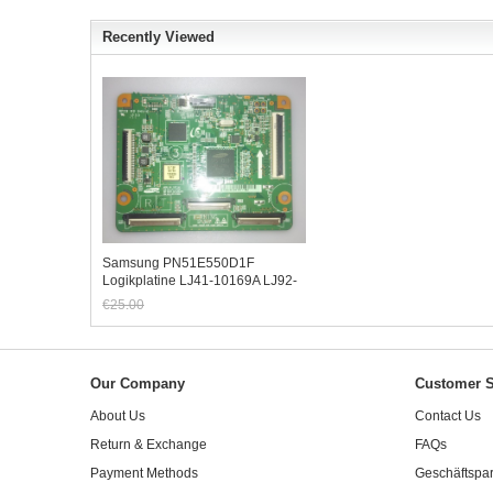
Recently Viewed
Samsung PN51E550D1F
Logikplatine LJ41-10169A LJ92-
01866A # V8603
€25.00
Jetzt nur noch €23.25
Our Company
Customer S
About Us
Contact Us
Return & Exchange
FAQs
Payment Methods
Geschäftspar