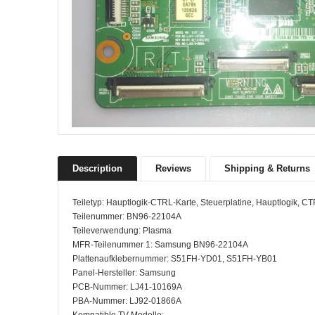
Description
Reviews
Shipping & Returns
Teiletyp: Hauptlogik-CTRL-Karte, Steuerplatine, Hauptlogik, C
Teilenummer: BN96-22104A
Teileverwendung: Plasma
MFR-Teilenummer 1: Samsung BN96-22104A
Plattenaufklebernummer: S51FH-YD01, S51FH-YB01
Panel-Hersteller: Samsung
PCB-Nummer: LJ41-10169A
PBA-Nummer: LJ92-01866A