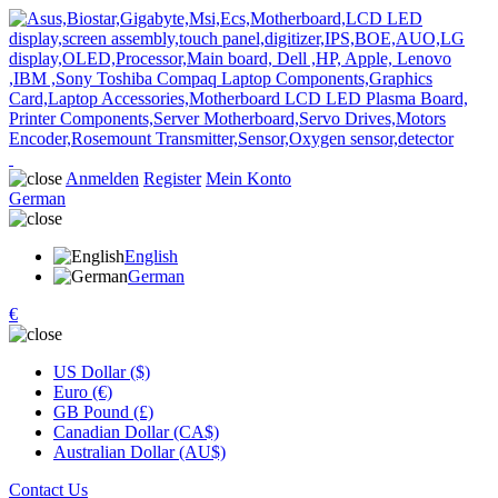
Anmelden
Register
Mein Konto
German
English
German
€
US Dollar ($)
Euro (€)
GB Pound (£)
Canadian Dollar (CA$)
Australian Dollar (AU$)
Contact Us