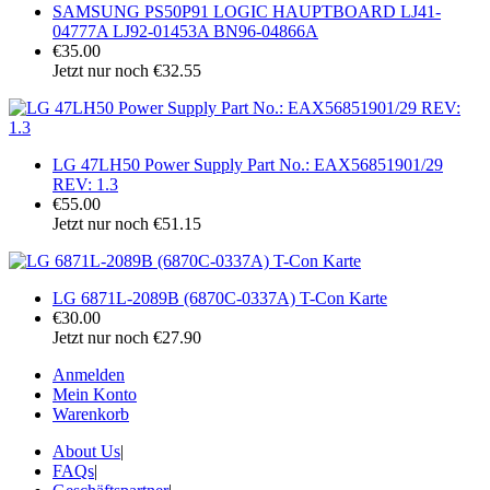
SAMSUNG PS50P91 LOGIC HAUPTBOARD LJ41-
04777A LJ92-01453A BN96-04866A
€35.00
Jetzt nur noch €32.55
LG 47LH50 Power Supply Part No.: EAX56851901/29
REV: 1.3
€55.00
Jetzt nur noch €51.15
LG 6871L-2089B (6870C-0337A) T-Con Karte
€30.00
Jetzt nur noch €27.90
Anmelden
Mein Konto
Warenkorb
About Us
|
FAQs
|