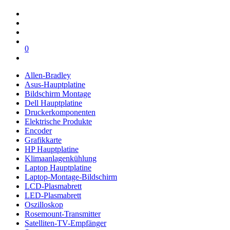
0
Allen-Bradley
Asus-Hauptplatine
Bildschirm Montage
Dell Hauptplatine
Druckerkomponenten
Elektrische Produkte
Encoder
Grafikkarte
HP Hauptplatine
Klimaanlagenkühlung
Laptop Hauptplatine
Laptop-Montage-Bildschirm
LCD-Plasmabrett
LED-Plasmabrett
Oszilloskop
Rosemount-Transmitter
Satelliten-TV-Empfänger