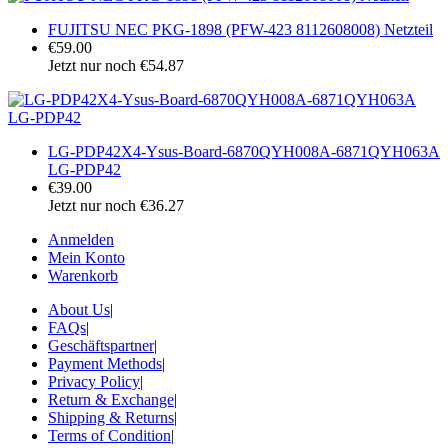
FUJITSU NEC PKG-1898 (PFW-423 8112608008) Netzteil
€59.00
Jetzt nur noch €54.87
LG-PDP42X4-Ysus-Board-6870QYH008A-6871QYH063A
LG-PDP42
€39.00
Jetzt nur noch €36.27
Anmelden
Mein Konto
Warenkorb
About Us
|
FAQs
|
Geschäftspartner
|
Payment Methods
|
Privacy Policy
|
Return & Exchange
|
Shipping & Returns
|
Terms of Condition
|