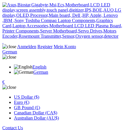
Anmelden
Register
Mein Konto
German
English
German
€
US Dollar ($)
Euro (€)
GB Pound (£)
Canadian Dollar (CA$)
Australian Dollar (AU$)
Contact Us