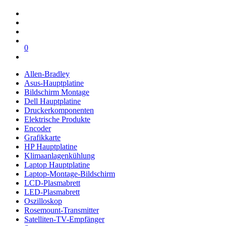
0
Allen-Bradley
Asus-Hauptplatine
Bildschirm Montage
Dell Hauptplatine
Druckerkomponenten
Elektrische Produkte
Encoder
Grafikkarte
HP Hauptplatine
Klimaanlagenkühlung
Laptop Hauptplatine
Laptop-Montage-Bildschirm
LCD-Plasmabrett
LED-Plasmabrett
Oszilloskop
Rosemount-Transmitter
Satelliten-TV-Empfänger