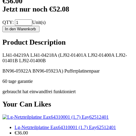
€56.00
Jetzt nur noch €52.08
QTY:
Unit(s)
Product Description
LJ41-04219A LJ41-04218A (LJ92-01401A LJ92-01400A LJ92-
01401B LJ92-01400B
BN96-05922A BN96-05923A) Pufferplatinenpaar
60 tage garantie
gebraucht hat einwandfrei funktioniert
Your Can Likes
Lg-Netzteilplatine Eax64310001 (1.7) Eay62512401
€36.00