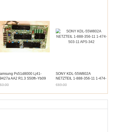
amsung Ps51d8000 Lj41-
SONY KDL-55W802A
9427a AA2 R1.3 S50fh-Yb09
NETZTEIL 1-888-356-11 1-474-
ildschirm Ysus Board
503-11 APS-342
63.00
€69.00
etzt nur noch €58.59
Jetzt nur noch €64.17