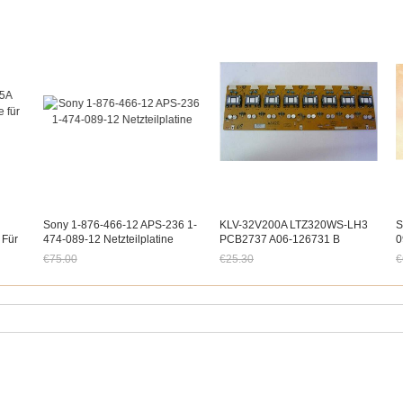
Sony 1-876-466-12 APS-236 1-
KLV-32V200A LTZ320WS-LH3
S
 Für
474-089-12 Netzteilplatine
PCB2737 A06-126731 B
0
Wechselrichterkarte
B
€75.00
€25.30
€
Hochspannungskarte
Jetzt nur noch €69.75
Jetzt nur noch €23.53
J