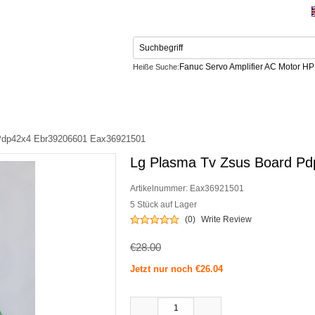
Fanuc Servo Amplifier AC Motor H
Heiße Suche:
Netzteil
CONTACT US
Pdp42x4 Ebr39206601 Eax36921501
Lg Plasma Tv Zsus Board P
Artikelnummer:
Eax36921501
5 Stück auf Lager
(0)
Write Review
€28.00
Jetzt nur noch €26.04