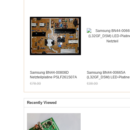
Samsung BN44-00808D
Samsung BN44-00665A
Netzteilplatine PSLF261S07A
(L32GF_DSM) LED-Platine
L65S6N_FSM UN
Netzteil
€78.00
€38.00
Jetzt nur noch €72.54
Jetzt nur noch €35.34
Recently Viewed