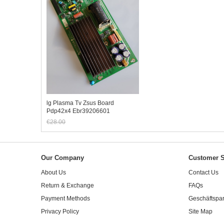
lg Plasma Tv Zsus Board
Pdp42x4 Ebr39206601
Eax36921501
€28.00
Jetzt nur noch €26.04
Our Company
Customer S
About Us
Contact Us
Return & Exchange
FAQs
Payment Methods
Geschäftspar
Privacy Policy
Site Map