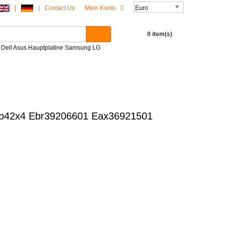
|
|
Contact Us
Mein Konto
0 item(s)
P Dell Asus Hauptplatine Samsung LG
dp42x4 Ebr39206601 Eax36921501