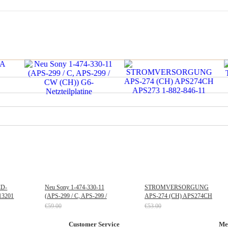
CD-
Neu Sony 1-474-330-11
STROMVERSORGUNG
13201
(APS-299 / C, APS-299 /
APS-274 (CH) APS274CH
CW (CH)) G6-
APS273 1-882-846-11
€59.00
€53.00
Netzteilplatine
.77
Jetzt nur noch €54.87
Jetzt nur noch €49.29
Customer Service
Me