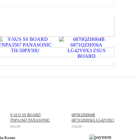
Y-SUS SS BOARD
6870QZH004B
TNPA3567 PANASONIC
6871QZH956A LG42V8X3
TH-50PX50U
ZSUS BOARD
€63.00
€58.00
Jetzt nur noch €58.59
Jetzt nur noch €53.94
in Konto