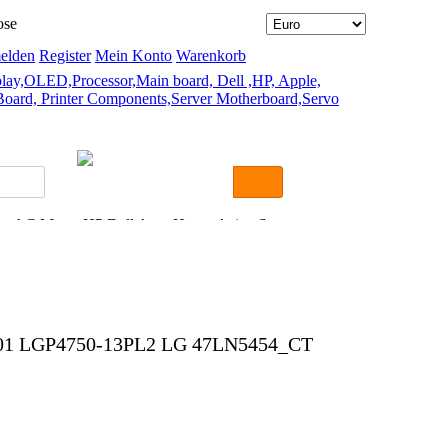
elden
Register
Mein Konto
Warenkorb
er AC Motor HP Dell Asus Hauptplatine Samsung
5501 LGP4750-13PL2 LG 47LN5454_CT