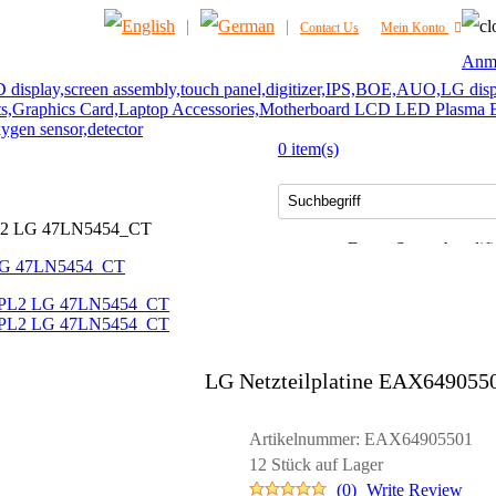
|
|
Contact Us
Mein Konto
Anm
0 item(s)
NEUE ARTIKEL
CONTACT US
PL2 LG 47LN5454_CT
Fanuc Servo Amplifi
Heiße Suche:
LG Netzteil
LG Netzteilplatine EAX6490
Artikelnummer:
EAX64905501
12 Stück auf Lager
(0)
Write Review