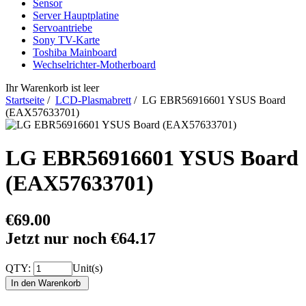
Sensor
Server Hauptplatine
Servoantriebe
Sony TV-Karte
Toshiba Mainboard
Wechselrichter-Motherboard
Ihr Warenkorb ist leer
Startseite
/
LCD-Plasmabrett
/ LG EBR56916601 YSUS Board
(EAX57633701)
LG EBR56916601 YSUS Board
(EAX57633701)
€69.00
Jetzt nur noch €64.17
QTY:
Unit(s)