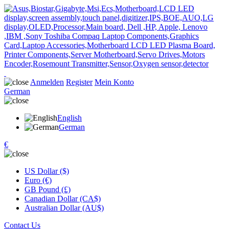
Anmelden
Register
Mein Konto
German
English
German
€
US Dollar ($)
Euro (€)
GB Pound (£)
Canadian Dollar (CA$)
Australian Dollar (AU$)
Contact Us