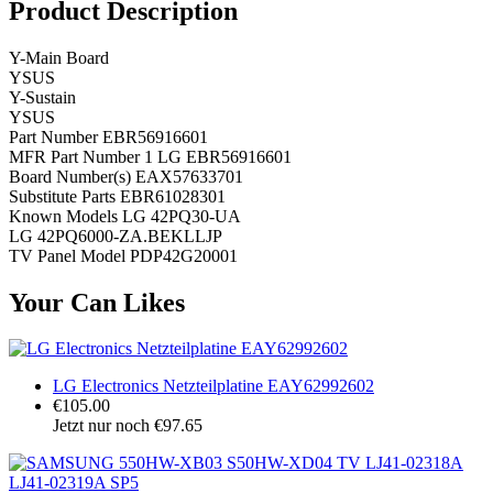
Product Description
Y-Main Board
YSUS
Y-Sustain
YSUS
Part Number EBR56916601
MFR Part Number 1 LG EBR56916601
Board Number(s) EAX57633701
Substitute Parts EBR61028301
Known Models LG 42PQ30-UA
LG 42PQ6000-ZA.BEKLLJP
TV Panel Model PDP42G20001
Your Can Likes
LG Electronics Netzteilplatine EAY62992602
€105.00
Jetzt nur noch €97.65