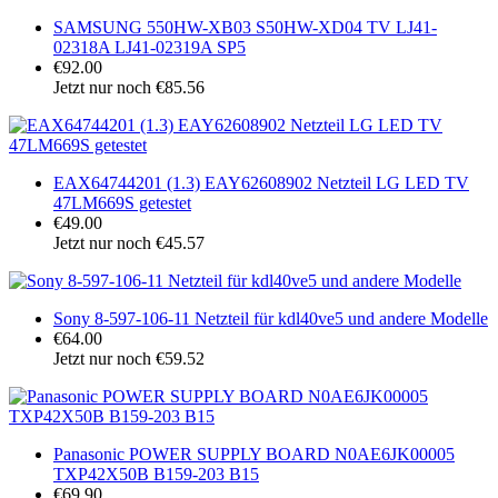
SAMSUNG 550HW-XB03 S50HW-XD04 TV LJ41-
02318A LJ41-02319A SP5
€92.00
Jetzt nur noch €85.56
EAX64744201 (1.3) EAY62608902 Netzteil LG LED TV
47LM669S getestet
€49.00
Jetzt nur noch €45.57
Sony 8-597-106-11 Netzteil für kdl40ve5 und andere Modelle
€64.00
Jetzt nur noch €59.52
Panasonic POWER SUPPLY BOARD N0AE6JK00005
TXP42X50B B159-203 B15
€69.90