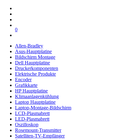
0
Allen-Bradley
Asus-Hauptplatine
Bildschirm Montage
Dell Hauptplatine
Druckerkomponenten
Elektrische Produkte
Encoder
Grafikkarte
HP Hauptplatine
Klimaanlagenkühlung
Laptop Hauptplatine
Laptop-Montage-Bildschirm
LCD-Plasmabrett
LED-Plasmabrett
Oszilloskop
Rosemount-Transmitter
Satelliten-TV-Empfänger