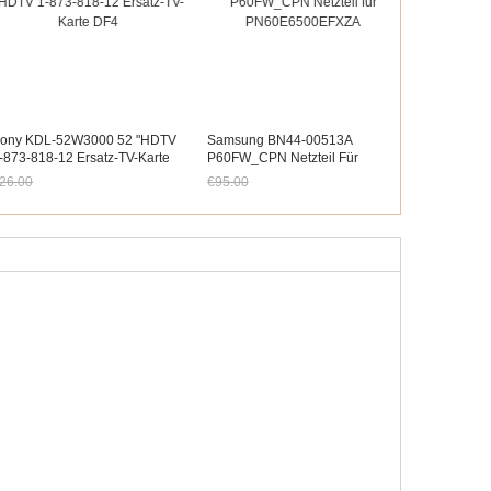
ony KDL-52W3000 52 "HDTV
Samsung BN44-00513A
-873-818-12 Ersatz-TV-Karte
P60FW_CPN Netzteil Für
F4
PN60E6500EFXZA
26.00
€95.00
etzt nur noch €24.18
Jetzt nur noch €88.35