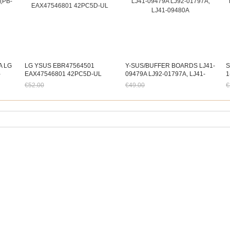
A LG
LG YSUS EBR47564501
Y-SUS/BUFFER BOARDS LJ41-
S
-
EAX47546801 42PC5D-UL
09479A LJ92-01797A, LJ41-
1
09480A
D
€52.00
€49.00
€
Jetzt nur noch €48.36
Jetzt nur noch €45.57
J