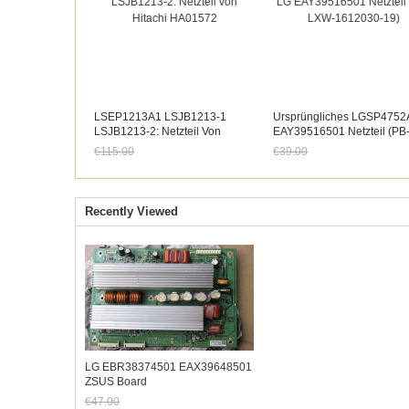
LSEP1213A1 LSJB1213-1
Ursprüngliches LGSP4752
LSJB1213-2: Netzteil Von
EAY39516501 Netzteil (PB
Hitachi HA01572
LXW-1612030-19)
€115.00
€39.00
Jetzt nur noch €106.95
Jetzt nur noch €36.27
Recently Viewed
LG EBR38374501 EAX39648501
ZSUS Board
€47.00