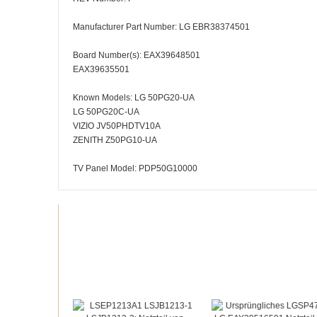
Manufacturer Part Number: LG EBR38374501
Board Number(s): EAX39648501
EAX39635501
Known Models: LG 50PG20-UA
LG 50PG20C-UA
VIZIO JV50PHDTV10A
ZENITH Z50PG10-UA
TV Panel Model: PDP50G10000
Recommended products