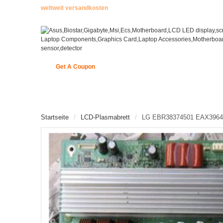
weltweit versandkosten
Get A Coupon
STARTSEITE
ENCODER
NEUE ARTIKEL
Startseite
LCD-Plasmabrett
LG EBR38374501 EAX3964