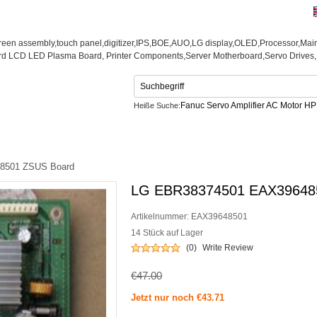
Fanuc Servo Amplifier AC Motor H
Heiße Suche:
Netzteil
CONTACT US
8501 ZSUS Board
LG EBR38374501 EAX39648
Artikelnummer:
EAX39648501
14 Stück auf Lager
(0)
Write Review
€47.00
Jetzt nur noch €43.71