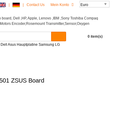
|
|
Contact Us
Mein Konto
0 item(s)
P Dell Asus Hauptplatine Samsung LG
501 ZSUS Board