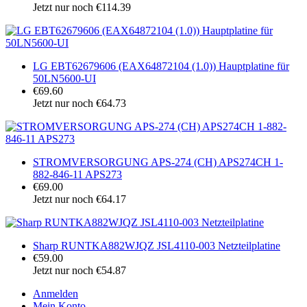
Jetzt nur noch €114.39
LG EBT62679606 (EAX64872104 (1.0)) Hauptplatine für
50LN5600-UI
€69.60
Jetzt nur noch €64.73
STROMVERSORGUNG APS-274 (CH) APS274CH 1-
882-846-11 APS273
€69.00
Jetzt nur noch €64.17
Sharp RUNTKA882WJQZ JSL4110-003 Netzteilplatine
€59.00
Jetzt nur noch €54.87
Anmelden
Mein Konto