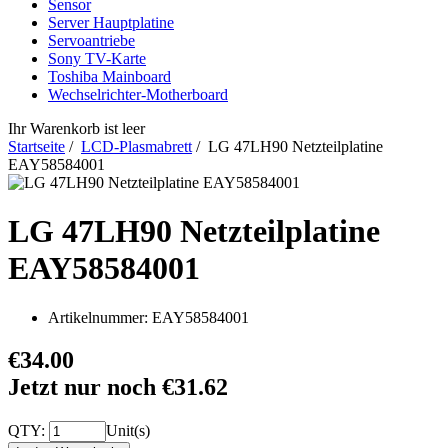
Sensor
Server Hauptplatine
Servoantriebe
Sony TV-Karte
Toshiba Mainboard
Wechselrichter-Motherboard
Ihr Warenkorb ist leer
Startseite
/
LCD-Plasmabrett
/ LG 47LH90 Netzteilplatine
EAY58584001
LG 47LH90 Netzteilplatine
EAY58584001
Artikelnummer:
EAY58584001
€34.00
Jetzt nur noch €31.62
QTY:
Unit(s)