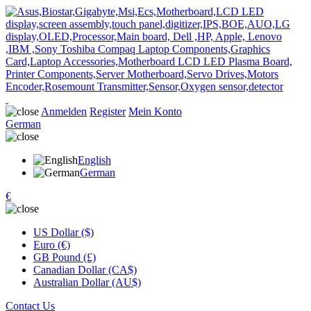
Anmelden
Register
Mein Konto
German
English
German
€
US Dollar ($)
Euro (€)
GB Pound (£)
Canadian Dollar (CA$)
Australian Dollar (AU$)
Contact Us