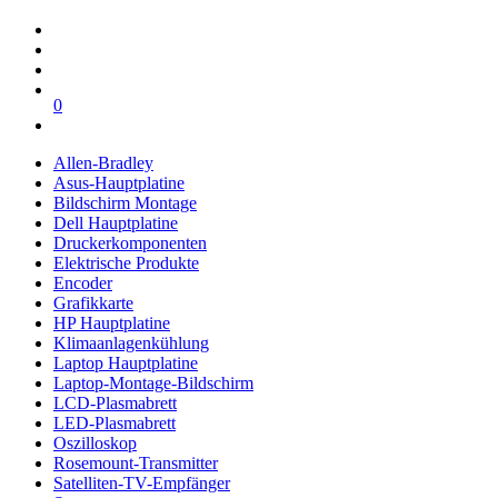
0
Allen-Bradley
Asus-Hauptplatine
Bildschirm Montage
Dell Hauptplatine
Druckerkomponenten
Elektrische Produkte
Encoder
Grafikkarte
HP Hauptplatine
Klimaanlagenkühlung
Laptop Hauptplatine
Laptop-Montage-Bildschirm
LCD-Plasmabrett
LED-Plasmabrett
Oszilloskop
Rosemount-Transmitter
Satelliten-TV-Empfänger