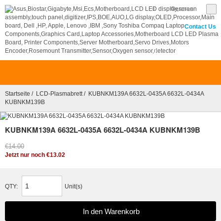
€
German
Contact Us
0
Startseite
/
LCD-Plasmabrett
/ KUBNKM139A 6632L-0435A 6632L-0434A
KUBNKM139B
KUBNKM139A 6632L-0435A 6632L-0434A KUBNKM139B
€14.00
Jetzt nur noch €13.02
QTY:
Unit(s)