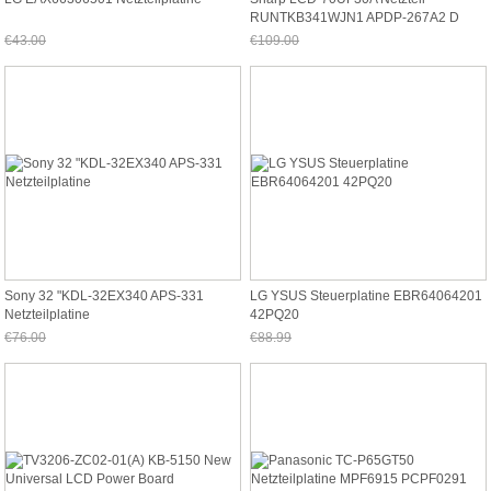
RUNTKB341WJN1 APDP-267A2 D
€43.00
€109.00
Jetzt nur noch €39.99
Jetzt nur noch €101.37
Sony 32 "KDL-32EX340 APS-331
LG YSUS Steuerplatine EBR64064201
Netzteilplatine
42PQ20
€76.00
€88.99
Jetzt nur noch €70.68
Jetzt nur noch €82.76