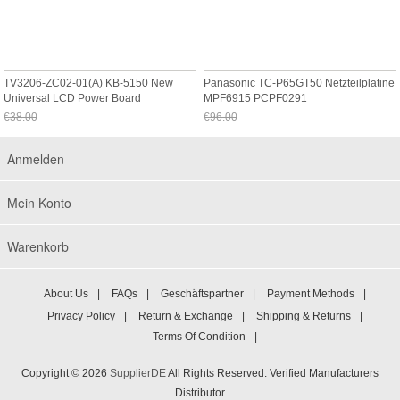
TV3206-ZC02-01(A) KB-5150 New
Panasonic TC-P65GT50 Netzteilplatine
Universal LCD Power Board
MPF6915 PCPF0291
€38.00
€96.00
Jetzt nur noch €35.34
Jetzt nur noch €89.28
Anmelden
Mein Konto
Warenkorb
About Us
|
FAQs
|
Geschäftspartner
|
Payment Methods
|
Privacy Policy
|
Return & Exchange
|
Shipping & Returns
|
Terms Of Condition
|
Copyright © 2026
SupplierDE
All Rights Reserved. Verified Manufacturers
Distributor