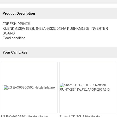
Product Description
FREESHIPPING!!
KUBNKM139A 6632L-0435A 6632L-0434A KUBNKM139B INVERTER
BOARD
Good condition
Your Can Likes
LG EAX66306501 Netzteilplatine
Sharp LCD-70UF30A Netzteil